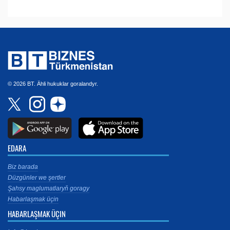
© 2026 BT. Ähli hukuklar goralandyr.
EDARA
Biz barada
Düzgünler we şertler
Şahsy maglumatlaryň goragy
Habarlaşmak üçin
HABARLAŞMAK ÜÇIN