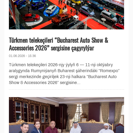
Türkmen telekeçileri “Bucharest Auto Show &
Accessories 2026” sergisine çagyrylýar
01.06.2026 - 15:36
Türkmen telekeçileri 2026-njy ýylyň 6 — 11-nji oktýabry
aralygynda Rumyniýanyň Buharest şäherindäki “Romexpo”
sergi merkezinde geçiriljek 23-nji halkara “Bucharest Auto
Show & Accessories 2026” sergisine...