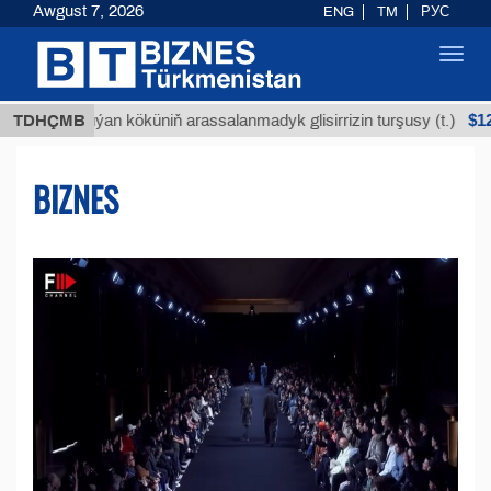
Awgust 7, 2026
ENG
TM
РУС
Toggl
navig
$12935,18
Buýan köküniň arassalanmadyk glisirrizin turşusy (t.)
TDHÇMB
BIZNES