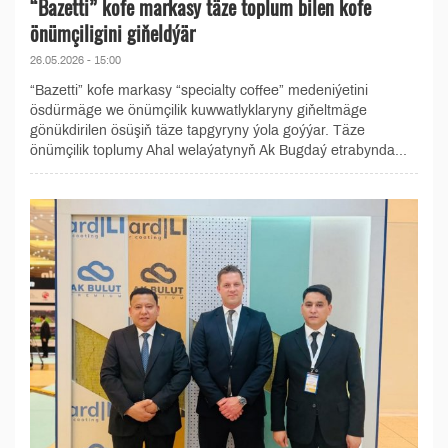
“Bazetti” kofe markasy täze toplum bilen kofe
önümçiligini giňeldýär
26.05.2026 - 15:00
“Bazetti” kofe markasy “specialty coffee” medeniýetini
ösdürmäge we önümçilik kuwwatlyklaryny giňeltmäge
gönükdirilen ösüşiň täze tapgyryny ýola goýýar. Täze
önümçilik toplumy Ahal welaýatynyň Ak Bugdaý etrabynda...