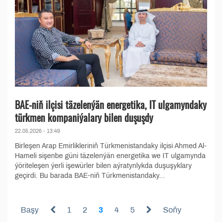
BAE-niň ilçisi täzelenýän energetika, IT ulgamyndaky
türkmen kompaniýalary bilen duşuşdy
22.05.2026 - 13:49
Birleşen Arap Emirlikleriniň Türkmenistandaky ilçisi Ahmed Al-
Hameli sişenbe güni täzelenýän energetika we IT ulgamynda
ýöriteleşen ýerli işewürler bilen aýratynlykda duşuşyklary
geçirdi. Bu barada BAE-niň Türkmenistandaky...
Başy
1
2
3
4
5
Soňy