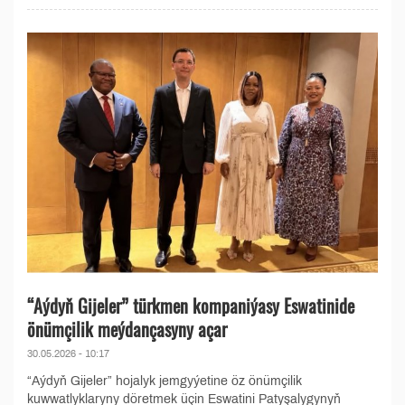
“Aýdyň Gijeler” türkmen kompaniýasy Eswatinide
önümçilik meýdançasyny açar
30.05.2026 - 10:17
“Aýdyň Gijeler” hojalyk jemgyýetine öz önümçilik
kuwwatlyklaryny döretmek üçin Eswatini Patyşalygynyň