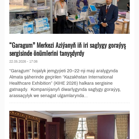
“Garagum” Merkezi Aziýanyň iň iri saglygy goraýyş
sergisinde önümlerini tanyşdyrdy
22.05.2026 - 17:06
“Garagum” hojalyk jemgyýeti 20–22-nji maý aralygynda
Almata şäherinde geçirilen “Kazakhstan International
Healthcare Exhibition” (KIHE 2026) halkara sergisine
gatnaşdy. Kompaniýanyň diwarlygynda saglygy goraýyş,
arassaçylyk we senagat ulgamlarynda...