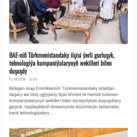
BAE-niň Türkmenistandaky ilçisi ýerli gurluşyk,
tehnologiýa kompaniýalarynyň wekilleri bilen
duşuşdy
01.06.2026 - 13:50
Birleşen Arap Emirlikleriniň Türkmenistandaky Adatdan
daşary we Doly ygtyýarly Ilçisi Ahmed Al-Hameli türkmen
kompaniýalarynyň wekilleri bilen aýratynlykda duşuşyklary
geçirdi. Gepleşikleriň dowamynda düzümleýin taslamalar,
bank tehnologiýalary...