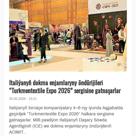
Italiýanyň dokma enjamlaryny öndürijileri
“Turkmentextile Expo 2026” sergisine gatnaşarlar
30.05.2026 - 13:21
Italiýanyň birnäçe kompaniýalary 4–6-njy iýunda Aşgabatda
geçiriljek “Turkmentextile Expo 2026” halkara sergisine
gatnaşarlar. Milli pawilýon Italiýanyň Daşary Söwda
Agentliginiň (ICE) we dokma enjamlaryny öndürijileriň
ACIMIT...