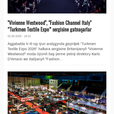
"Vivienne Westwood", "Fashion Channel Italy"
“Turkmen Textile Expo” sergisine gatnaşarlar
02.06.2026 - 18:22
Aşgabatda 4–6-njy iýun aralygynda geçiriljek “Turkmen
Textile Expo 2026” halkara sergisine Britaniýanyň "Vivienne
Westwood" moda öýüniň baş ýerine ýetiriji direktory Karlo
D'Amario we Italiýanyň "Fashion...