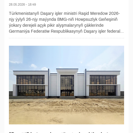
28.05.2026 - 18:49
Türkmenistanyň Daşary işler ministri Raşid Meredow 2026-
njy ýylyň 26-njy maýynda BMG-niň Howpsuzlyk Geňeşiniň
ýokary derejeli açyk pikir alyşmalarynyň çäklerinde
Germaniýa Federatiw Respublikasynyň Daşary işler federal...