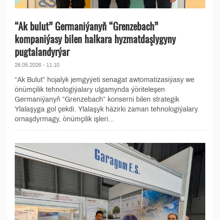
“Ak bulut” Germaniýanyň “Grenzebach”
kompaniýasy bilen halkara hyzmatdaşlygyny
pugtalandyrýar
26.05.2026 - 11:10
“Ak Bulut” hojalyk jemgyýeti senagat awtomatizasiýasy we
önümçilik tehnologiýalary ulgamynda ýöriteleşen
Germaniýanyň “Grenzebach” konserni bilen strategik
Ylalaşyga gol çekdi. Ylalaşyk häzirki zaman tehnologiýalary
ornaşdyrmagy, önümçilik işleri...