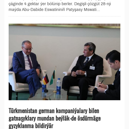
çäginde 4 gektar ýer bölünip berler. Degişli çözgüt 28-nji
maýda Abu-Dabide Eswatininiň Patyşasy Mswati...
Türkmenistan german kompaniýalary bilen
gatnaşyklary mundan beýläk-de ösdürmäge
gyzyklanma bildirýär