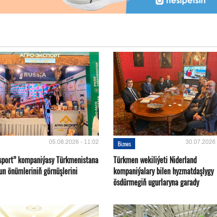
05.08.2026 - 11:02
30.07.2026 
Biznes
sport” kompaniýasy Türkmenistana
Türkmen wekiliýeti Niderland
un önümleriniň görnüşlerini
kompaniýalary bilen hyzmatdaşlygy
ösdürmegiň ugurlaryna garady