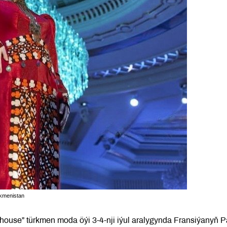
rkmenistan
 house” türkmen moda öýi 3-4-nji iýul aralygynda Fransiýanyň P