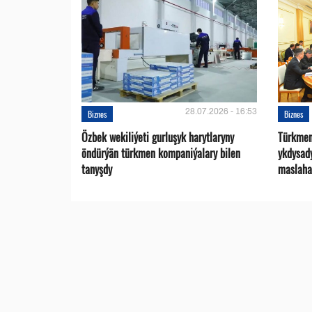
28.07.2026 - 16:53
Biznes
Biznes
Özbek wekiliýeti gurluşyk harytlaryny
Türkmen
öndürýän türkmen kompaniýalary bilen
ykdysad
tanyşdy
maslaha