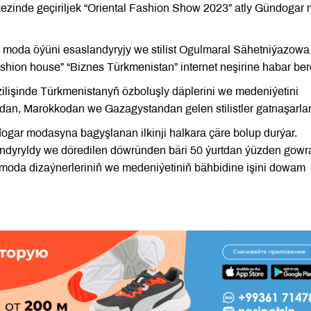
zinde geçiriljek “Oriental Fashion Show 2023” atly Gündogar
n moda öýüni esaslandyryjy we stilist Ogulmaral Sähetniýazowa
ashion house” “Biznes Türkmenistan” internet neşirine habar ber
lişinde Türkmenistanyň özboluşly däplerini we medeniýetini
dan, Marokkodan we Gazagystandan gelen stilistler gatnaşarlar
gar modasyna bagyşlanan ilkinji halkara çäre bolup durýar.
andyryldy we döredilen döwründen bäri 50 ýurtdan ýüzden gowr
 moda dizaýnerleriniň we medeniýetiniň bähbidine işini dowam