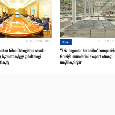
28.07.2026 - 10:03
27.07.2026 
Biznes
istan bilen Özbegistan söwda-
“Eziz doganlar keramika” kompaniý
y hyzmatdaşlygy giňeltmegi
Gruziýa önümlerini eksport etmegi
tlaşdy
meýilleşdirýär