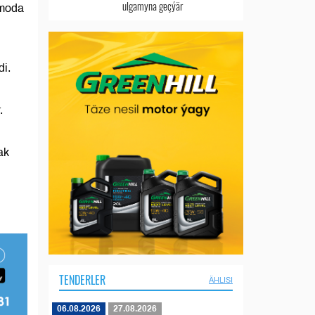
ulgamyna geçýär
 moda
di.
.
ak
TENDERLER
ÄHLISI
06.08.2026
27.08.2026