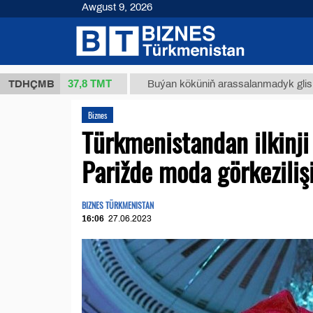
Awgust 9, 2026
37,8 ТМТ
(kg.)
TDHÇMB
Buýan köküniň arassalanmadyk glisirrizin tur
Biznes
Türkmenistandan ilkinji
Parižde moda görkeziliş
BIZNES TÜRKMENISTAN
16:06
27.06.2023