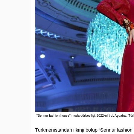
"Sennur fashion house" moda görkezilişi, 2022-nji ýyl, Aşgabat, Tü
Türkmenistandan ilkinji bolup “Sennur fashion