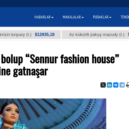
HABARLAR
MAKALALAR
PUDAKLAR
TEND
$12935,18
$300
şusy (t.)
Az kükürtli ýakyş mazudy (t.)
 bolup “Sennur fashion house”
ine gatnaşar