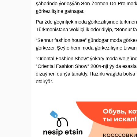
şäherinde ýerleşýän Sen-Žermen-De-Pre merke
görkezilişine gatnaşar.
Parižde geçiriljek moda görkezilişinde türkme
Türkmenistana wekilçilik eder diýip, “Sennur f
“Sennur fashion house” gündogar moda görkezi
görkezer. Şeýle hem moda görkezilişine Liwan
“Oriental Fashion Show” ýokary moda we gündo
"Oriental Fashion Show" 2004-nji ýylda esasl
dizaýneri dünýä tanatdy. Häzirki wagtda bolsa
etdirýär.