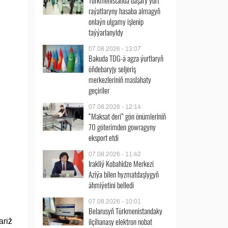
Türkmenistanda daşary ýurt
raýatlaryny hasaba almagyň
onlaýn ulgamy işlenip
taýýarlanyldy
07.08.2026 - 13:07
Bakuda TDG-ä agza ýurtlaryň
öňdebaryjy seljeriş
merkezleriniň maslahaty
geçiriler
07.08.2026 - 12:14
“Maksat deri” gön önümleriniň
70 göterimden gowragyny
eksport etdi
07.08.2026 - 11:42
Irakliý Kobahidze Merkezi
Aziýa bilen hyzmatdaşlygyň
ähmiýetini belledi
07.08.2026 - 10:01
Belarusyň Türkmenistandaky
ilçihanasy elektron nobat
ariž