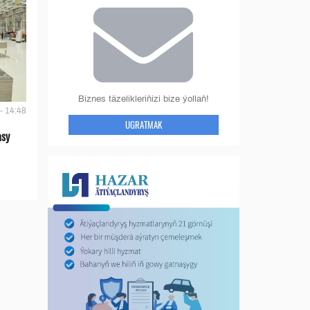
Biznes täzelikleriňizi bize ýollaň!
- 14:48
UGRATMAK
asy