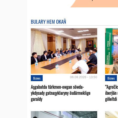
BULARY HEM OKAŇ
06.08.2026 - 13:50
Biznes
Biznes
Aşgabatda türkmen-owgan söwda-
“AgroEk
ykdysady gatnaşyklaryny ösdürmeklige
iberýän 
garaldy
giňeltdi