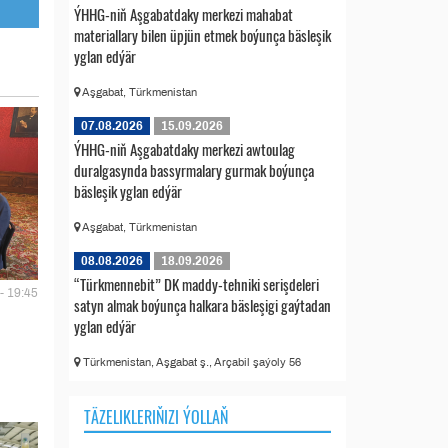
ÝHHG-niň Aşgabatdaky merkezi mahabat
materiallary bilen üpjün etmek boýunça bäsleşik
yglan edýär
Aşgabat, Türkmenistan
07.08.2026
15.09.2026
ÝHHG-niň Aşgabatdaky merkezi awtoulag
duralgasynda bassyrmalary gurmak boýunça
bäsleşik yglan edýär
Aşgabat, Türkmenistan
08.08.2026
18.09.2026
“Türkmennebit” DK maddy-tehniki serişdeleri
- 19:45
satyn almak boýunça halkara bäsleşigi gaýtadan
yglan edýär
Türkmenistan, Aşgabat ş., Arçabil şaýoly 56
TÄZELIKLERIŇIZI ÝOLLAŇ