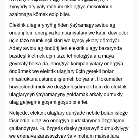
zyňyndylary ýaly möhüm ekologiýa meselelerini
azaltmaga kömek edip biler.
Elektrik ulaglarynyň giňden ýaýramagy awtoulag
öndürijileri, energiýa kompaniýalary we käbir döwletler
üçin täze mümkinçilikleri we kynçylyklary döredýär.
Adaty awtoulag öndürijileri elektrik ulagy bazarynda
bäsdeşlik etmek üçin täze tehnologiýalara maýa
goýmaly bolsa-da, energiýa kompaniýalary energiýa
öndürmek we elektrik ulaglary üçin gerekli bolan
infrastruktura üstünde işlemeli bolýarlar. Hökümetler
höweslendirmek we düzgünleşdirmek hem-de elektrik
ulaglarynyň ýaýramagyny goldamak arkaly durnukly
ulag geljegine goşant goşup bilerler.
Netijede, elektrik ulaglary dünýäde nebite bolan islege
täsir edip, ulag we energiýa pudaklarynda özgerişleri
çaltlandyrýar. Bu özgeriş daşky gurşawyň durnuklylygy
we energiýa garaşsyzlygy ýaly möhüm maksatlara