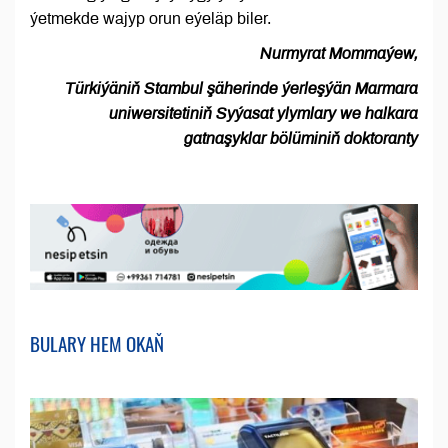
ýetmekde wajyp orun eýeläp biler.
Nurmyrat Mommaýew,
Türkiýäniň Stambul şäherinde ýerleşýän Marmara
uniwersitetiniň Syýasat ylymlary we halkara
gatnaşyklar bölüminiň doktoranty
BULARY HEM OKAŇ