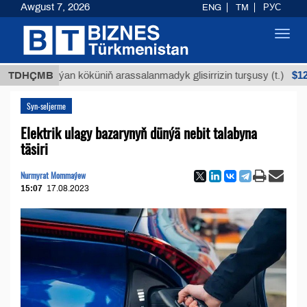
Awgust 7, 2026
ENG
TM
РУС
Toggl
navig
$12935,18
Buýan köküniň arassalanmadyk glisirrizin turşusy (t.)
TDHÇMB
Syn-seljerme
Elektrik ulagy bazarynyň dünýä nebit talabyna
täsiri
Nurmyrat Mommaýew
15:07
17.08.2023