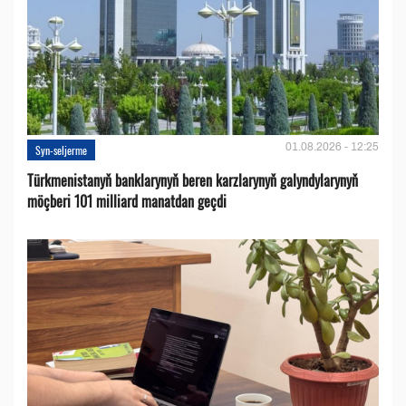
01.08.2026 - 12:25
Syn-seljerme
Türkmenistanyň banklarynyň beren karzlarynyň galyndylarynyň
möçberi 101 milliard manatdan geçdi