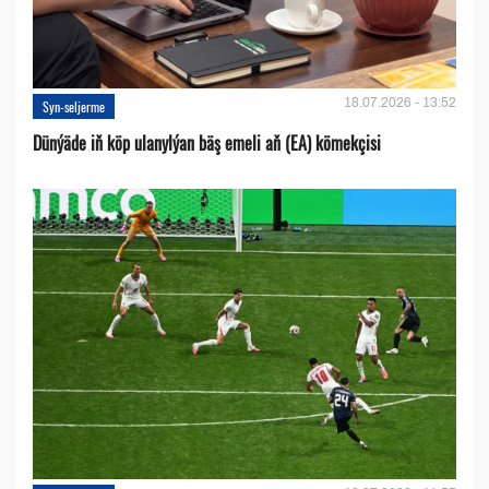
18.07.2026 - 13:52
Syn-seljerme
Dünýäde iň köp ulanylýan bäş emeli aň (EA) kömekçisi