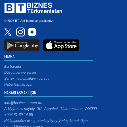
© 2026 BT. Ähli hukuklar goralandyr.
EDARA
Biz barada
Düzgünler we şertler
Şahsy maglumatlaryň goragy
Habarlaşmak üçin
HABARLAŞMAK ÜÇIN
info@business.com.tm
A.Nyýazow şaýoly 157, Aşgabat, Türkmenistan, 744000
+993 61 89 14 98
Bildirişleriňizi we iş orunlaryňyzy ýerleşdirmek üçin:
press@business.com.tm