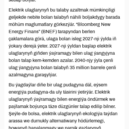
Elektrik ulaglarynyň bu talaby azaltmak mümkinçiligi
geljekde nebite bolan talabyň nähili boljakdygy barada
möhüm maglumatlary görkezýär. “Bloomberg New
Energy Finans” (BNEF) tarapyndan berlen
çaklamalara görä, ulaga bolan isleg 2027-nji ýylda iň
ýokary derejä ýeter. 2027-nji ýyldan başlap elektrik
ulaglarynyň giňden ýaýramagy bilen ulag ýangyjyna
bolan talap kem-kemden azalar. 2040-njy ýyla çenli
ulag ýangyjyna bolan talabyň 35 million barrele çenli
azalmagyna garaşylýar.
Bu ýagdaýlar diňe bir ulag pudagyna däl, eýsem
energiýa pudagyna-da uly täsirini ýetirýär. Elektrik
ulaglarynyň ýaýramagy bilen energiýa öndürmek we
paýlamak boýunça täze düzgünler talap edilip bilner.
Şeýle-de bolsa, elektrik ulaglarynyň ekologiýa taýdan
arassa we durnukly alternatiwany hödürlemegi,
howanyň hapalanmagy we parnik gazlarynyň