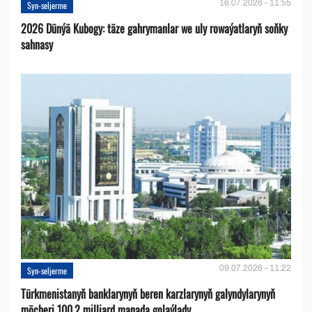
16.07.2026 - 11:55
Syn-seljerme
2026 Dünýä Kubogy: täze gahrymanlar we uly rowaýatlaryň soňky
sahnasy
09.07.2026 - 11:22
Syn-seljerme
Türkmenistanyň banklarynyň beren karzlarynyň galyndylarynyň
möçberi 100,2 milliard manada golaýlady