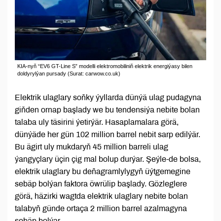
KIA-nyň “EV6 GT-Line S” modelli elektromobiliniň elektrik energiýasy bilen
doldyrylýan pursady (Surat: carwow.co.uk)
Elektrik ulaglary soňky ýyllarda dünýä ulag pudagyna
giňden ornap başlady we bu tendensiýa nebite bolan
talaba uly täsirini ýetirýär. Hasaplamalara görä,
dünýäde her gün 102 million barrel nebit sarp edilýär.
Bu ägirt uly mukdaryň 45 million barreli ulag
ýangyçlary üçin çig mal bolup durýar. Şeýle-de bolsa,
elektrik ulaglary bu deňagramlylygyň üýtgemegine
sebäp bolýan faktora öwrülip başlady. Gözleglere
görä, häzirki wagtda elektrik ulaglary nebite bolan
talabyň günde ortaça 2 million barrel azalmagyna
sebäp bolýar.