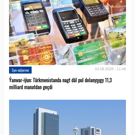
03.08.2026 - 11:48
Syn-seljerme
Ýanwar-iýun: Türkmenistanda nagt däl pul dolanyşygy 11,3
milliard manatdan geçdi