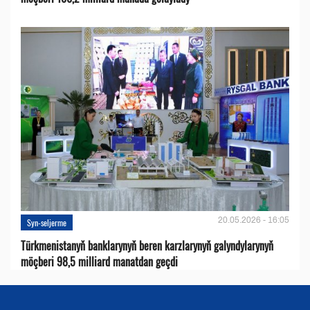
20.05.2026 - 16:05
Syn-seljerme
Türkmenistanyň banklarynyň beren karzlarynyň galyndylarynyň
möçberi 98,5 milliard manatdan geçdi