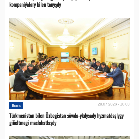
kompaniýalary bilen tanyşdy
28.07.2026 - 10:03
Biznes
Türkmenistan bilen Özbegistan söwda-ykdysady hyzmatdaşlygy
giňeltmegi maslahatlaşdy