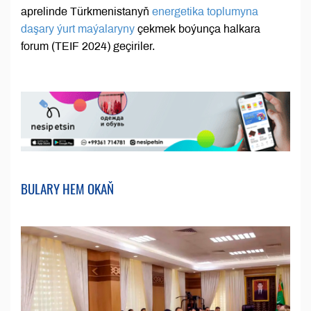
aprelinde Türkmenistanyň
energetika toplumyna
daşary ýurt maýalaryny
çekmek boýunça halkara
forum (TEIF 2024) geçiriler.
BULARY HEM OKAŇ