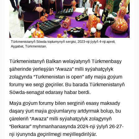
Türkmenistanyň Söwda toplumynyň sergisi, 2023-nji ýylyň 4-nji apreli,
Aşgabat, Türkmenistan.
Türkmenistanyň Balkan welaýatynyň Türkmenbaşy
şäherinde ýerleşýän “Awaza” milli syýahatçylyk
zolagynda “Turkmenistan is open” atly maýa goýum
forumy we sergi geçiriler. Bu barada Türkmenistanyň
Söwda-senagat edarasy habar berdi.
Maýa goýum forumy bilen serginiň esasy maksady
daşary ýurt maýa goýumlaryny artdyrmak bolup, bu
çäreleriň “Awaza” milli syýahatçylyk zolagynyň
“Berkarar” myhmanhanasynda 2024-nji ýylyň 26-27-
nji iýunynda geçirilmegi meýilleşdirilýär.