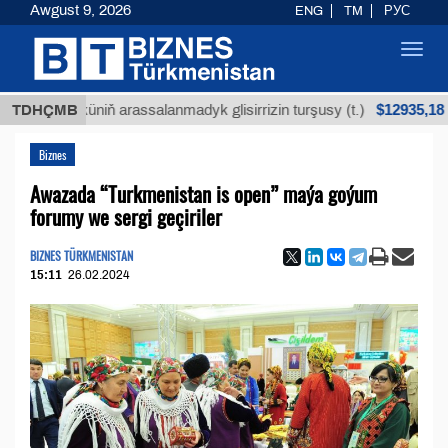
Awgust 9, 2026
ENG
TM
РУС
Toggl
navig
$12935,18
 köküniň arassalanmadyk glisirrizin turşusy (t.)
TDHÇMB
Biznes
Awazada “Turkmenistan is open” maýa goýum
forumy we sergi geçiriler
BIZNES TÜRKMENISTAN
15:11
26.02.2024