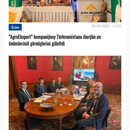
05.08.2026 - 11:02
Biznes
“AgroEksport” kompaniýasy Türkmenistana iberýän un
önümleriniň görnüşlerini giňeltdi