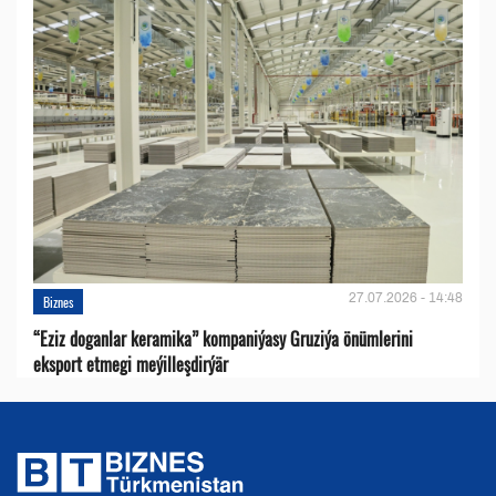
27.07.2026 - 14:48
Biznes
“Eziz doganlar keramika” kompaniýasy Gruziýa önümlerini
eksport etmegi meýilleşdirýär