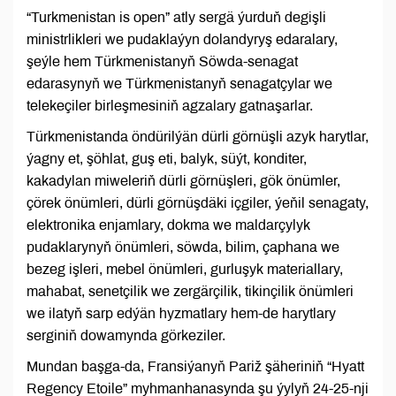
“Turkmenistan is open” atly sergä ýurduň degişli
ministrlikleri we pudaklaýyn dolandyryş edaralary,
şeýle hem Türkmenistanyň Söwda-senagat
edarasynyň we Türkmenistanyň senagatçylar we
telekeçiler birleşmesiniň agzalary gatnaşarlar.
Türkmenistanda öndürilýän dürli görnüşli azyk harytlar,
ýagny et, şöhlat, guş eti, balyk, süýt, konditer,
kakadylan miweleriň dürli görnüşleri, gök önümler,
çörek önümleri, dürli görnüşdäki içgiler, ýeňil senagaty,
elektronika enjamlary, dokma we maldarçylyk
pudaklarynyň önümleri, söwda, bilim, çaphana we
bezeg işleri, mebel önümleri, gurluşyk materiallary,
mahabat, senetçilik we zergärçilik, tikinçilik önümleri
we ilatyň sarp edýän hyzmatlary hem-de harytlary
serginiň dowamynda görkeziler.
Mundan başga-da, Fransiýanyň Pariž şäheriniň “Hyatt
Regency Etoile” myhmanhanasynda şu ýylyň 24-25-nji