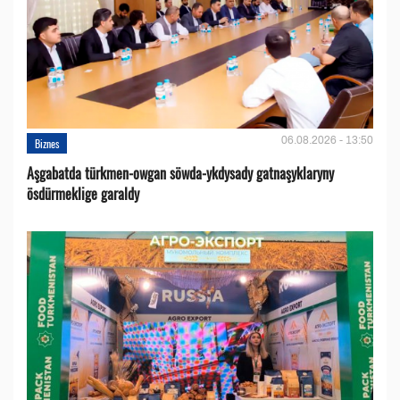
06.08.2026 - 13:50
Biznes
Aşgabatda türkmen-owgan söwda-ykdysady gatnaşyklaryny
ösdürmeklige garaldy