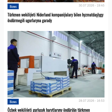
30.07.2026 - 19:45
Biznes
Türkmen wekiliýeti Niderland kompaniýalary bilen hyzmatdaşlygy
ösdürmegiň ugurlaryna garady
28.07.2026 - 16:53
Biznes
Özbek wekiliýeti gurluşyk harytlaryny öndürýän türkmen