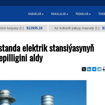
HABARLAR
MAKALALAR
PUDAKLAR
TEND
$12935,18
$300
usy (t.)
Az kükürtli ýakyş mazudy (t.)
standa elektrik stansiýasynyň
pilligini aldy