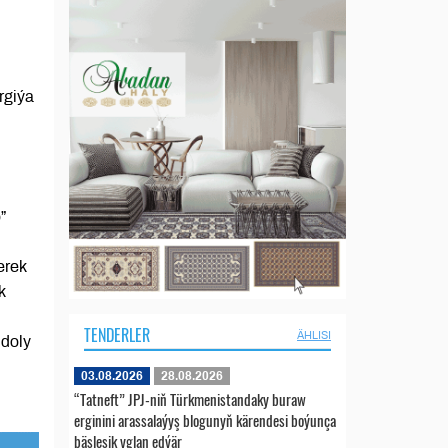
rgiýa
”
erek
k
TENDERLER
ÄHLISI
 doly
03.08.2026
28.08.2026
“Tatneft” JPJ-niň Türkmenistandaky buraw
erginini arassalaýyş blogunyň kärendesi boýunça
bäsleşik yglan edýär