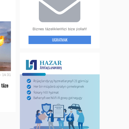
Biznes täzelikleriňizi bize ýollaň!
UGRATMAK
- 14:31
 täze