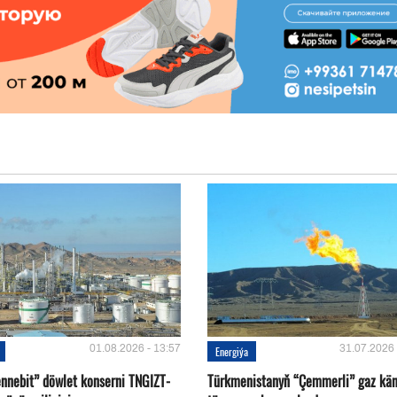
01.08.2026 - 13:57
31.07.2026 
Energiýa
nnebit” döwlet konserni TNGIZT-
Türkmenistanyň “Çemmerli” gaz kä