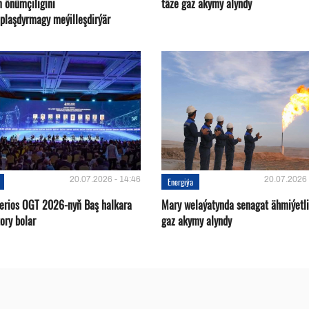
m önümçiligini
täze gaz akymy alyndy
plaşdyrmagy meýilleşdirýär
20.07.2026 - 14:46
20.07.2026 
Energiýa
terios OGT 2026-nyň Baş halkara
Mary welaýatynda senagat ähmiýetli
ory bolar
gaz akymy alyndy