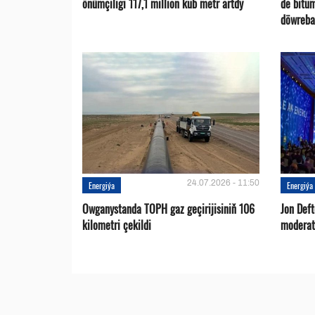
önümçiligi 117,1 million kub metr artdy
de bitu
döwreba
24.07.2026 - 11:50
Energiýa
Energiýa
Owganystanda TOPH gaz geçirijisiniň 106
Jon Def
kilometri çekildi
moderat