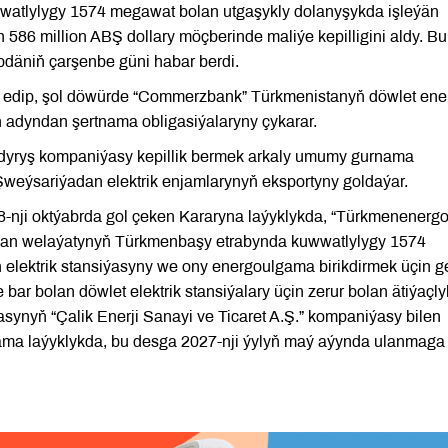
watlylygy 1574 megawat bolan utgaşykly dolanyşykda işleýän
 586 million ABŞ dollary möçberinde maliýe kepilligini aldy. Bu
pdäniň çarşenbe güni habar berdi.
m edip, şol döwürde “Commerzbank” Türkmenistanyň döwlet ene
 adyndan şertnama obligasiýalaryny çykarar.
andyryş kompaniýasy kepillik bermek arkaly umumy gurnama
weýsariýadan elektrik enjamlarynyň eksportyny goldaýar.
8-nji oktýabrda gol çeken Kararyna laýyklykda, “Türkmenenergo
lkan welaýatynyň Türkmenbaşy etrabynda kuwwatlylygy 1574
 elektrik stansiýasyny we ony energoulgama birikdirmek üçin g
 bar bolan döwlet elektrik stansiýalary üçin zerur bolan ätiýaçly
synyň “Çalik Enerji Sanayi ve Ticaret A.Ş.” kompaniýasy bilen
ama laýyklykda, bu desga 2027-nji ýylyň maý aýynda ulanmaga