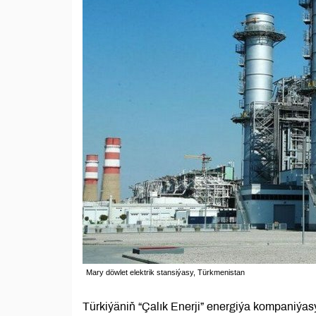
Mary döwlet elektrik stansiýasy, Türkmenistan
Türkiýäniň “Çalık Enerji” energiýa kompani