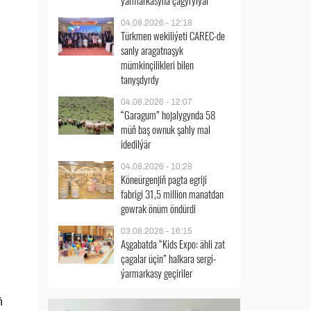
ýarmarkasyna çagyrylýar
04.08.2026 - 12:18
Türkmen wekiliýeti CAREC-de
sanly aragatnaşyk
mümkinçilikleri bilen
tanyşdyrdy
04.08.2026 - 12:07
“Garagum” hojalygynda 58
müň baş ownuk şahly mal
idedilýär
04.08.2026 - 10:28
Köneürgenjiň pagta egriji
fabrigi 31,5 million manatdan
gowrak önüm öndürdi
03.08.2026 - 16:15
Aşgabatda “Kids Expo: ähli zat
çagalar üçin” halkara sergi-
ýarmarkasy geçiriler
ň