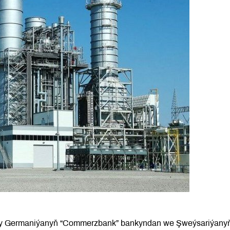
ýasy Germaniýanyň “Commerzbank” bankyndan we Şweýsariýany