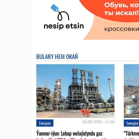
BULARY HEM OKAŇ
03.08.2026 - 11:59
Energiýa
Energiýa
Ýanwar-iýun: Lebap welaýatynda gaz
“Türkme