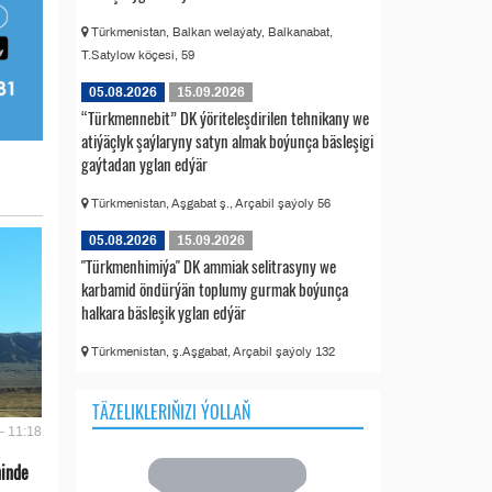
Türkmenistan, Balkan welaýaty, Balkanabat,
T.Satylow köçesi, 59
05.08.2026
15.09.2026
“Türkmennebit” DK ýöriteleşdirilen tehnikany we
atiýäçlyk şaýlaryny satyn almak boýunça bäsleşigi
gaýtadan yglan edýär
Türkmenistan, Aşgabat ş., Arçabil şaýoly 56
05.08.2026
15.09.2026
"Türkmenhimiýa" DK ammiak selitrasyny we
karbamid öndürýän toplumy gurmak boýunça
halkara bäsleşik yglan edýär
Türkmenistan, ş.Aşgabat, Arçabil şaýoly 132
TÄZELIKLERIŇIZI ÝOLLAŇ
- 11:18
ninde