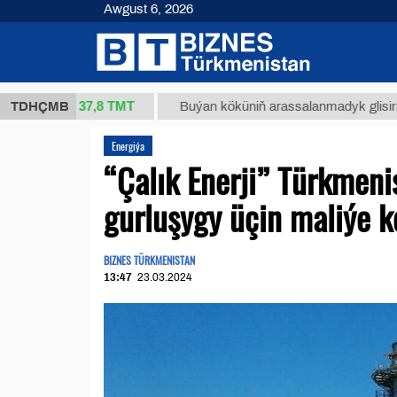
Awgust 6, 2026
37,8 ТМТ
(kg.)
TDHÇMB
Buýan köküniň arassalanmadyk glisirrizin turş
Energiýa
“Çalık Enerji” Türkmeni
gurluşygy üçin maliýe ke
BIZNES TÜRKMENISTAN
13:47
23.03.2024