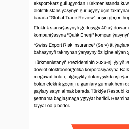
eksport-karz gullugyndan Türkmenistanda kuw
elektrik stansiýasynyň gurluşygy üçin takmynan
barada “Global Trade Review” neşiri geçen he
Elektrik stansiýasynyň gurluşygy 40 aý dowa
kompaniýasyna “Çalık Enerji” kompaniýasynyň
“Swiss Export Risk Insurance” (Serv) ätiýaçl
bahasynyň takmynan ýarysyny öz içine alýan Ş
Türkmenistanyň Prezidentiniň 2023-nji ýylyň 2
döwlet elektroenergetika korporasiýasyna Ba
megawat bolan, utgaşykly dolanyşykda işleýän
bolan elektrik geçiriji ulgamlary gurmak hem-de
şaýlary satyn almak barada Türkiýe Respublika
şertnama baglaşmaga ygtyýar berildi. Resmin
taýýar edip berler.