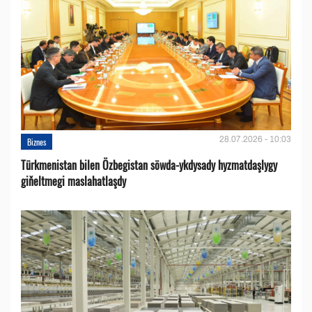
28.07.2026 - 10:03
Biznes
Türkmenistan bilen Özbegistan söwda-ykdysady hyzmatdaşlygy
giňeltmegi maslahatlaşdy