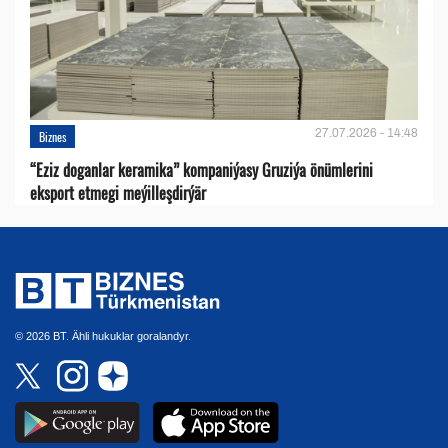
27.07.2026 - 14:48
Biznes
“Eziz doganlar keramika” kompaniýasy Gruziýa önümlerini
eksport etmegi meýilleşdirýär
© 2026 BT. Ähli hukuklar goralandyr.