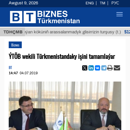
Awgust 9, 2026
ENG
TM
РУС
Toggl
navig
$12935,18
Buýan köküniň arassalanmadyk glisirrizin turşusy (t.)
TDHÇMB
Biznes
ÝTÖB wekili Türkmenistandaky işini tamamlaýar
BT
14:47
04.07.2019