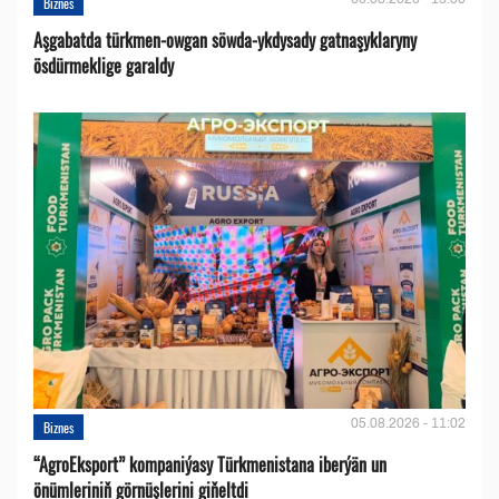
Biznes
Aşgabatda türkmen-owgan söwda-ykdysady gatnaşyklaryny
ösdürmeklige garaldy
05.08.2026 - 11:02
Biznes
“AgroEksport” kompaniýasy Türkmenistana iberýän un
önümleriniň görnüşlerini giňeltdi