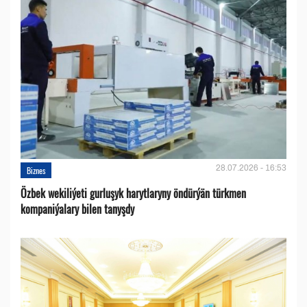
28.07.2026 - 16:53
Biznes
Özbek wekiliýeti gurluşyk harytlaryny öndürýän türkmen
kompaniýalary bilen tanyşdy