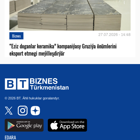
27.07.2026 - 14:48
Biznes
“Eziz doganlar keramika” kompaniýasy Gruziýa önümlerini
eksport etmegi meýilleşdirýär
© 2026 BT. Ähli hukuklar goralandyr.
EDARA