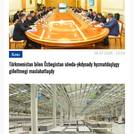
28.07.2026 - 10:03
Biznes
Türkmenistan bilen Özbegistan söwda-ykdysady hyzmatdaşlygy
giňeltmegi maslahatlaşdy