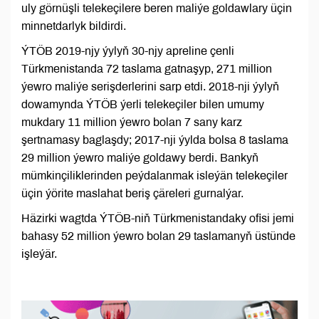
uly görnüşli telekeçilere beren maliýe goldawlary üçin
minnetdarlyk bildirdi.
ÝTÖB 2019-njy ýylyň 30-njy apreline çenli
Türkmenistanda 72 taslama gatnaşyp, 271 million
ýewro maliýe serişderlerini sarp etdi. 2018-nji ýylyň
dowamynda ÝTÖB ýerli telekeçiler bilen umumy
mukdary 11 million ýewro bolan 7 sany karz
şertnamasy baglaşdy; 2017-nji ýylda bolsa 8 taslama
29 million ýewro maliýe goldawy berdi. Bankyň
mümkinçiliklerinden peýdalanmak isleýän telekeçiler
üçin ýörite maslahat beriş çäreleri gurnalýar.
Häzirki wagtda ÝTÖB-niň Türkmenistandaky ofisi jemi
bahasy 52 million ýewro bolan 29 taslamanyň üstünde
işleýär.