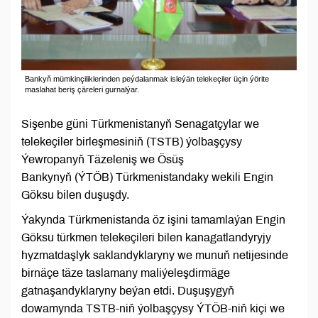
Bankyň mümkinçiliklerinden peýdalanmak isleýän telekeçiler üçin ýörite
maslahat beriş çäreleri gurnalýar.
Sişenbe güni Türkmenistanyň Senagatçylar we
telekeçiler birleşmesiniň (TSTB) ýolbaşçysy
Ýewropanyň Täzeleniş we Ösüş
Bankynyň (ÝTÖB) Türkmenistandaky wekili Engin
Göksu bilen duşuşdy.
Ýakynda Türkmenistanda öz işini tamamlaýan Engin
Göksu türkmen telekeçileri bilen kanagatlandyryjy
hyzmatdaşlyk saklandyklaryny we munuň netijesinde
birnäçe täze taslamany maliýeleşdirmäge
gatnaşandyklaryny beýan etdi. Duşuşygyň
dowamynda TSTB-niň ýolbaşçysy ÝTÖB-niň kiçi we