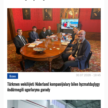
30.07.2026 - 19:45
Biznes
Türkmen wekiliýeti Niderland kompaniýalary bilen hyzmatdaşlygy
ösdürmegiň ugurlaryna garady