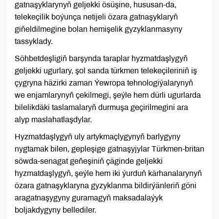
gatnaşyklarynyň geljekki ösüşine, hususan-da,
telekeçilik boýunça netijeli özara gatnaşyklaryň
giňeldilmegine bolan hemişelik gyzyklanmasyny
tassyklady.
Söhbetdeşligiň barşynda taraplar hyzmatdaşlygyň
geljekki ugurlary, şol sanda türkmen telekeçileriniň iş
çygryna häzirki zaman Ýewropa tehnologiýalarynyň
we enjamlarynyň çekilmegi, şeýle hem dürli ugurlarda
bilelikdäki taslamalaryň durmuşa geçirilmegini ara
alyp maslahatlaşdylar.
Hyzmatdaşlygyň uly artykmaçlygynyň barlygyny
nygtamak bilen, gepleşige gatnaşyjylar Türkmen-britan
söwda-senagat geňeşiniň çäginde geljekki
hyzmatdaşlygyň, şeýle hem iki ýurduň kärhanalarynyň
özara gatnaşyklaryna gyzyklanma bildirýänleriň göni
aragatnaşygyny guramagyň maksadalaýyk
boljakdygyny bellediler.