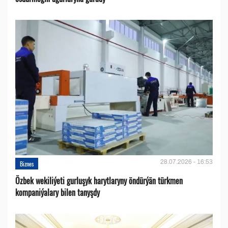
28.07.2026 - 16:53
Biznes
Özbek wekiliýeti gurluşyk harytlaryny öndürýän türkmen
kompaniýalary bilen tanyşdy