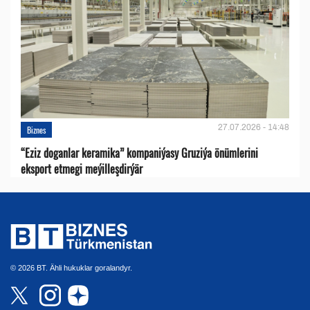
27.07.2026 - 14:48
Biznes
“Eziz doganlar keramika” kompaniýasy Gruziýa önümlerini
eksport etmegi meýilleşdirýär
© 2026 BT. Ähli hukuklar goralandyr.