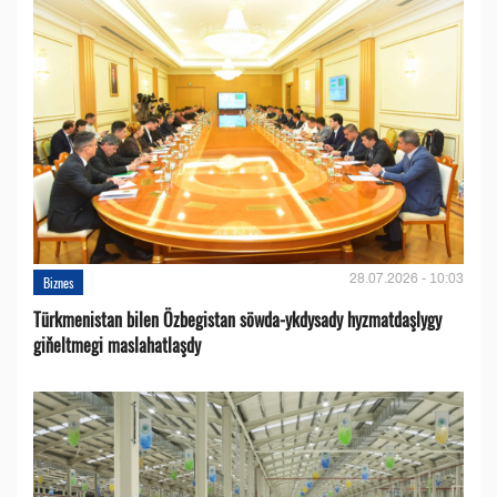
28.07.2026 - 10:03
Biznes
Türkmenistan bilen Özbegistan söwda-ykdysady hyzmatdaşlygy
giňeltmegi maslahatlaşdy