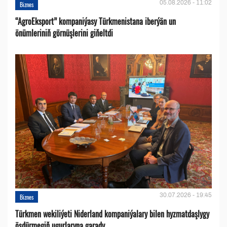
05.08.2026 - 11:02
Biznes
“AgroEksport” kompaniýasy Türkmenistana iberýän un
önümleriniň görnüşlerini giňeltdi
30.07.2026 - 19:45
Biznes
Türkmen wekiliýeti Niderland kompaniýalary bilen hyzmatdaşlygy
ösdürmegiň ugurlaryna garady