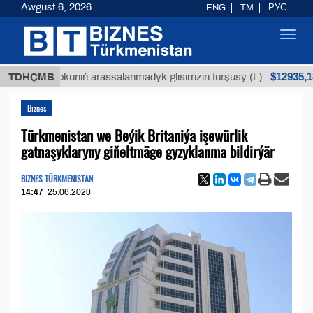
Awgust 6, 2026
ENG
TM
РУС
Toggl
navig
$12935,18
an köküniň arassalanmadyk glisirrizin turşusy (t.)
TDHÇMB
Biznes
Türkmenistan we Beýik Britaniýa işewürlik
gatnaşyklaryny giňeltmäge gyzyklanma bildirýär
BIZNES TÜRKMENISTAN
14:47
25.06.2020