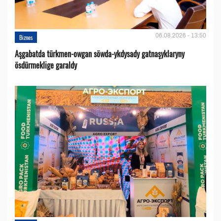
06.08.2026 - 13:50
Biznes
Aşgabatda türkmen-owgan söwda-ykdysady gatnaşyklaryny
ösdürmeklige garaldy