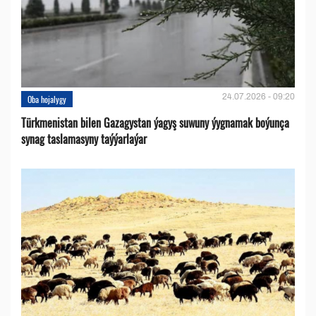
24.07.2026 - 09:20
Oba hojalygy
Türkmenistan bilen Gazagystan ýagyş suwuny ýygnamak boýunça
synag taslamasyny taýýarlaýar