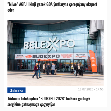
“Miwe” AGPJ ilkinji gezek GDA ýurtlaryna çereşnýany eksport
eder
13.07.2026 - 17:56
Oba hojalygy
Türkmen telekeçileri “BUDEXPO-2026” halkara gurluşyk
sergisine gatnaşmaga çagyrylýar