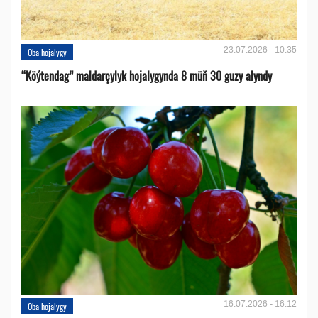
23.07.2026 - 10:35
Oba hojalygy
“Köýtendag” maldarçylyk hojalygynda 8 müň 30 guzy alyndy
16.07.2026 - 16:12
Oba hojalygy