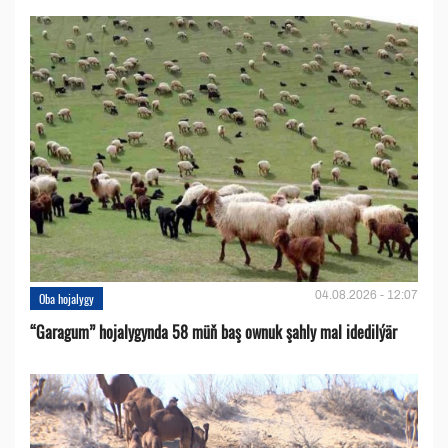
04.08.2026 - 12:07
Oba hojalygy
“Garagum” hojalygynda 58 müň baş ownuk şahly mal idedilýär