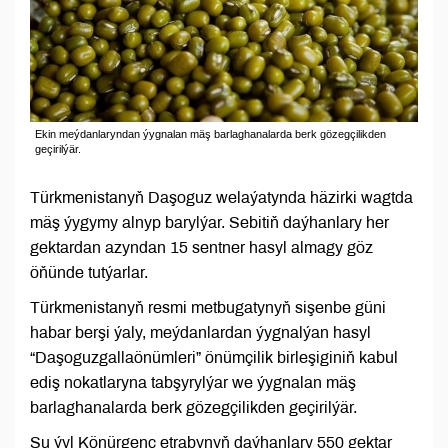
Ekin meýdanlaryndan ýygnalan mäş barlaghanalarda berk gözegçilikden
geçirilýär.
Türkmenistanyň Daşoguz welaýatynda häzirki wagtda
mäş ýygymy alnyp barylýar. Sebitiň daýhanlary her
gektardan azyndan 15 sentner hasyl almagy göz
öňünde tutýarlar.
Türkmenistanyň resmi metbugatynyň sişenbe güni
habar berşi ýaly, meýdanlardan ýygnalýan hasyl
“Daşoguzgallaönümleri” önümçilik birleşiginiň kabul
ediş nokatlaryna tabşyrylýar we ýygnalan mäş
barlaghanalarda berk gözegçilikden geçirilýär.
Şu ýyl Könürgenç etrabynyň daýhanlary 550 gektar