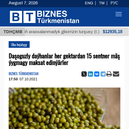
Awgust 7, 2026
ENG
TM
РУС
Toggl
navig
$12935,18
öküniň arassalanmadyk glisirrizin turşusy (t.)
TDHÇMB
Az 
Oba hojalygy
Daşoguzly daýhanlar her gektardan 15 sentner mäş
ýygmagy maksat edinýärler
BIZNES TÜRKMENISTAN
17:50
07.10.2021