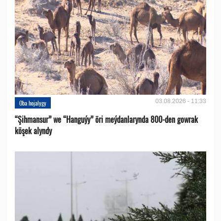
03.08.2026 - 11:33
Oba hojalygy
“Şihmansur” we “Hanguýy” öri meýdanlarynda 800-den gowrak
köşek alyndy