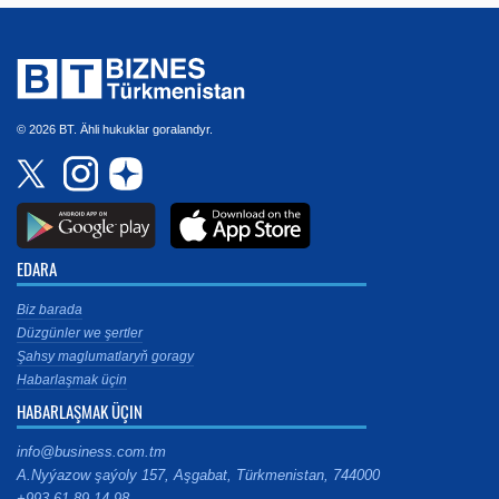
© 2026 BT. Ähli hukuklar goralandyr.
EDARA
Biz barada
Düzgünler we şertler
Şahsy maglumatlaryň goragy
Habarlaşmak üçin
HABARLAŞMAK ÜÇIN
info@business.com.tm
A.Nyýazow şaýoly 157, Aşgabat, Türkmenistan, 744000
+993 61 89 14 98