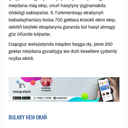
meýdana mäş ekip, onuň hasylyny ýygnamakda
öňdeligi saklaýarlar. S.Türkmenbaşy etrabynyň
babadaýhanlary bolsa 700 gektara kösükli ekini ekip,
sebitiň beýleki etraplaryna garanda bol hasyl almagy
göz öňünde tutýarlar.
Daşoguz welaýatynda mäşden başga-da, ýene 250
gektar meýdana guraklyga we dürli kesellere çydamly
noýba ekildi.
BULARY HEM OKAŇ