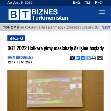
Awgust 9, 2026
ENG
TM
РУС
Toggl
navig
$12935,18
Buýan köküniň arassalanmadyk glisirrizin turşusy (t.)
TDHÇMB
Ykdysadyýet
OGT 2022 Halkara ylmy maslahaty öz işine başlady
BIZNES TÜRKMENISTAN
12:32
23.06.2022