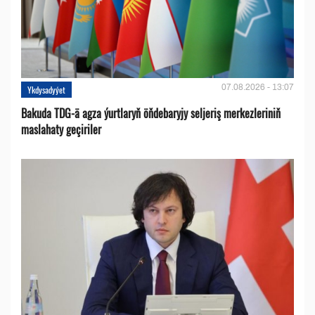
07.08.2026 - 13:07
Ykdysadyýet
Bakuda TDG-ä agza ýurtlaryň öňdebaryjy seljeriş merkezleriniň
maslahaty geçiriler