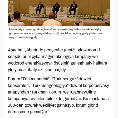
Maslahatyň dowamynda uglewodorod ýataklaryny özleşdirmekde daşky
gurşaw meselesi we zyňyndylary azaltmak bilen baglanyşykly jähtler ara
alnyp maslahatlaşyldy.
Aşgabat şäherinde penşenbe güni “Uglewodorod
serişdelerini çykarmagyň ekologiýa taraplary we
wodorod energiýasynyň ösüşiniň geljegi” atly halkara
ylmy maslahaty öz işine başldy.
Forum “Türkmennebit”, “Türkmengaz” döwlet
konsernleri, “Türkmengeologiýa” döwlet korporasiýasy
tarapyndan “Turkmen Forum” we “GaffneyCline”
kompaniýalary bilen bilelikde gurnalýar. Bu maslahata
100-den gowrak wekiliýet gatnaşyp, forum gibrid
görnüşinde geçirilýär.