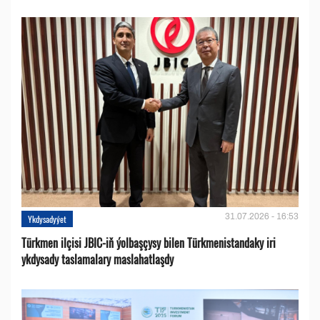
31.07.2026 - 16:53
Ykdysadyýet
Türkmen ilçisi JBIC-iň ýolbaşçysy bilen Türkmenistandaky iri
ykdysady taslamalary maslahatlaşdy