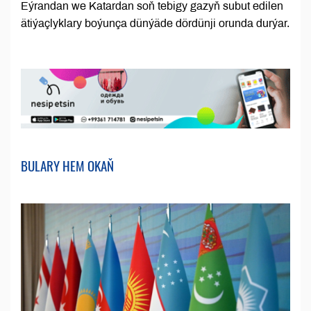
Eýrandan we Katardan soň tebigy gazyň subut edilen
ätiýaçlyklary boýunça dünýäde dördünji orunda durýar.
BULARY HEM OKAŇ