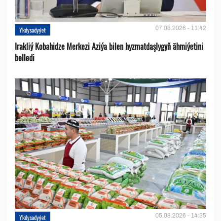
07.08.2026 - 11:42
Ykdysadyýet
Irakliý Kobahidze Merkezi Aziýa bilen hyzmatdaşlygyň ähmiýetini
belledi
05.08.2026 - 14:35
Ykdysadyýet