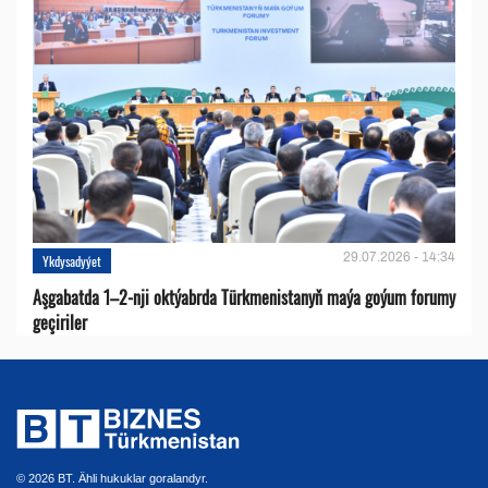
29.07.2026 - 14:34
Ykdysadyýet
Aşgabatda 1–2-nji oktýabrda Türkmenistanyň maýa goýum forumy
geçiriler
© 2026 BT. Ähli hukuklar goralandyr.