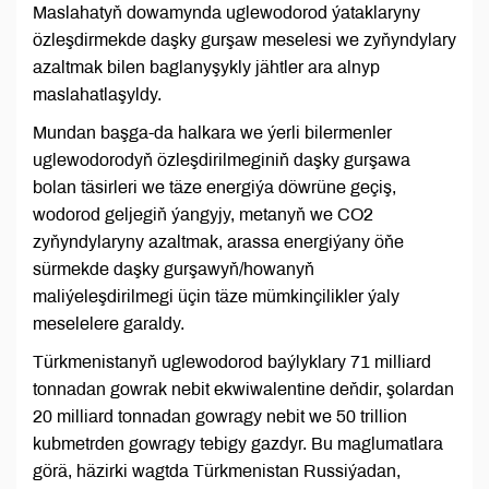
Maslahatyň dowamynda uglewodorod ýataklaryny
özleşdirmekde daşky gurşaw meselesi we zyňyndylary
azaltmak bilen baglanyşykly jähtler ara alnyp
maslahatlaşyldy.
Mundan başga-da halkara we ýerli bilermenler
uglewodorodyň özleşdirilmeginiň daşky gurşawa
bolan täsirleri we täze energiýa döwrüne geçiş,
wodorod geljegiň ýangyjy, metanyň we CO2
zyňyndylaryny azaltmak, arassa energiýany öňe
sürmekde daşky gurşawyň/howanyň
maliýeleşdirilmegi üçin täze mümkinçilikler ýaly
meselelere garaldy.
Türkmenistanyň uglewodorod baýlyklary 71 milliard
tonnadan gowrak nebit ekwiwalentine deňdir, şolardan
20 milliard tonnadan gowragy nebit we 50 trillion
kubmetrden gowragy tebigy gazdyr. Bu maglumatlara
görä, häzirki wagtda Türkmenistan Russiýadan,