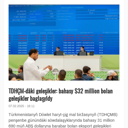
TDHÇM-däki geleşikler: bahasy $32 million bolan
geleşikler baglaşyldy
07.02.2025 - 16:11
Türkmenistanyň Döwlet haryt-çig mal biržasynyň (TDHÇMB)
penşenbe günündäki söwdalaşyklarynda bahasy 31 million
690 müň ABŞ dollaryna barabar bolan eksport geleşikleri