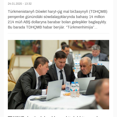
24.01.2025 - 13:32
Türkmenistanyň Döwlet haryt-çig mal biržasynyň (TDHÇMB)
penşenbe günündäki söwdalaşyklarynda bahasy 14 million
214 müň ABŞ dollaryna barabar bolan geleşikler baglaşyldy.
Bu barada TDHÇMB habar berýär. “Türkmenhimiýa”...