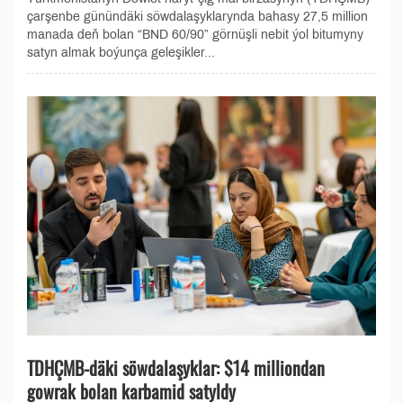
çarşenbe günündäki söwdalaşyklarynda bahasy 27,5 million
manada deň bolan “BND 60/90” görnüşli nebit ýol bitumyny
satyn almak boýunça geleşikler...
TDHÇMB-däki söwdalaşyklar: $14 milliondan
gowrak bolan karbamid satyldy