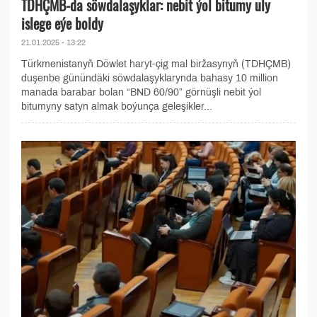
TDHÇMB-da söwdalaşyklar: nebit ýol bitumy uly
islege eýe boldy
21.01.2025 - 13:22
Türkmenistanyň Döwlet haryt-çig mal biržasynyň (TDHÇMB)
duşenbe günündäki söwdalaşyklarynda bahasy 10 million
manada barabar bolan “BND 60/90” görnüşli nebit ýol
bitumyny satyn almak boýunça geleşikler...