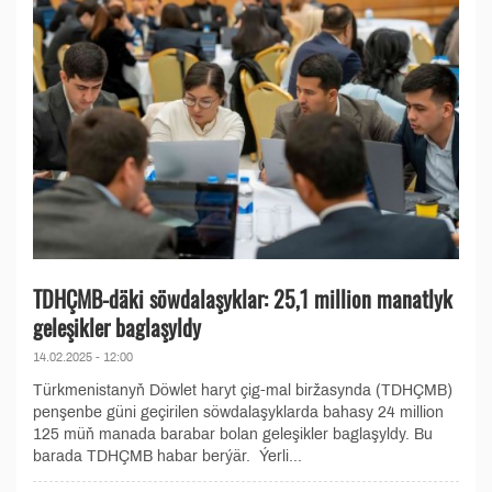
TDHÇMB-däki söwdalaşyklar: 25,1 million manatlyk
geleşikler baglaşyldy
14.02.2025 - 12:00
Türkmenistanyň Döwlet haryt çig-mal biržasynda (TDHÇMB)
penşenbe güni geçirilen söwdalaşyklarda bahasy 24 million
125 müň manada barabar bolan geleşikler baglaşyldy. Bu
barada TDHÇMB habar berýär. Ýerli...