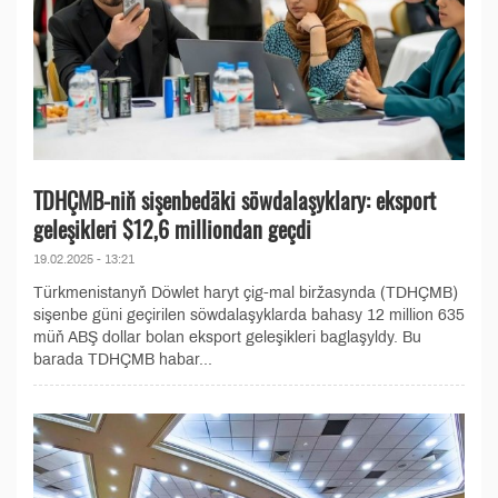
TDHÇMB-niň sişenbedäki söwdalaşyklary: eksport
geleşikleri $12,6 milliondan geçdi
19.02.2025 - 13:21
Türkmenistanyň Döwlet haryt çig-mal biržasynda (TDHÇMB)
sişenbe güni geçirilen söwdalaşyklarda bahasy 12 million 635
müň ABŞ dollar bolan eksport geleşikleri baglaşyldy. Bu
barada TDHÇMB habar...