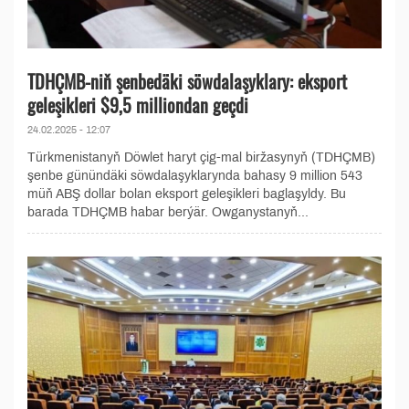
TDHÇMB-niň şenbedäki söwdalaşyklary: eksport
geleşikleri $9,5 milliondan geçdi
24.02.2025 - 12:07
Türkmenistanyň Döwlet haryt çig-mal biržasynyň (TDHÇMB)
şenbe günündäki söwdalaşyklarynda bahasy 9 million 543
müň ABŞ dollar bolan eksport geleşikleri baglaşyldy. Bu
barada TDHÇMB habar berýär. Owganystanyň...