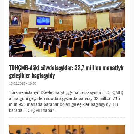
TDHÇMB-däki söwdalaşyklar: 32,7 million manatlyk
geleşikler baglaşyldy
15.02.2025 - 10:50
Türkmenistanyň Döwlet haryt çig-mal biržasynda (TDHÇMB)
anna güni geçirilen söwdalaşyklarda bahasy 32 million 715
müň 955 manada barabar bolan geleşikler baglaşyldy. Bu
barada TDHÇMB habar...