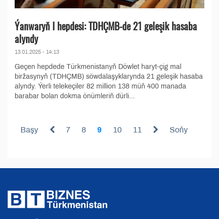
Ýanwaryň I hepdesi: TDHÇMB-de 21 geleşik hasaba
alyndy
13.01.2025 - 14:13
Geçen hepdede Türkmenistanyň Döwlet haryt-çig mal
biržasynyň (TDHÇMB) söwdalaşyklarynda 21 geleşik hasaba
alyndy. Ýerli telekeçiler 82 million 138 müň 400 manada
barabar bolan dokma önümleriň dürli...
Başy
7
8
9
10
11
Soňy