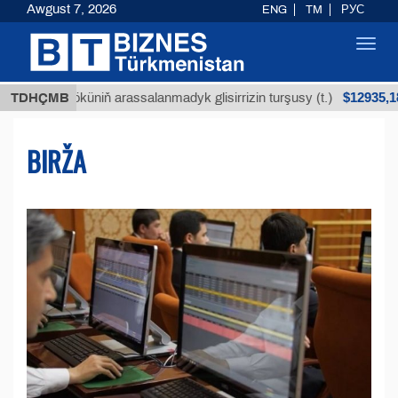
Awgust 7, 2026
ENG
TM
РУС
Toggl
navig
$12935,18
öküniň arassalanmadyk glisirrizin turşusy (t.)
TDHÇMB
Az
BIRŽA