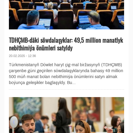
TDHÇMB-däki söwdalaşyklar: 49,5 million manatlyk
nebithimiýa önümleri satyldy
20.02.2025 - 12:36
Türkmenistanyň Döwlet haryt çig-mal biržasynyň (TDHÇMB)
çarşenbe güni geçirilen söwdalaşyklarynda bahasy 49 million
500 müň manat bolan nebithimiýa önümlerini satyn almak
boýunça geleşikler baglaşyldy. Bu...