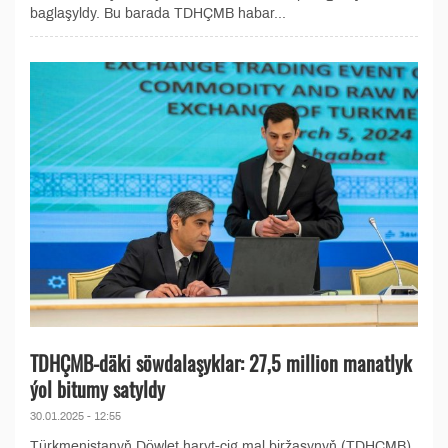
baglaşyldy. Bu barada TDHÇMB habar...
TDHÇMB-däki söwdalaşyklar: 27,5 million manatlyk
ýol bitumy satyldy
30.01.2025 - 12:55
Türkmenistanyň Döwlet haryt-çig mal biržasynyň (TDHÇMB)