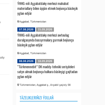
ÝHHG-niň Aşgabatdaky merkezi mahabat
materiallary bilen üpjün etmek boýunça bäsleşik
yglan edýär
Aşgabat, Türkmenistan
e
07.08.2026
15.09.2026
ÝHHG-niň Aşgabatdaky merkezi awtoulag
duralgasynda bassyrmalary gurmak boýunça
bäsleşik yglan edýär
Aşgabat, Türkmenistan
olly
08.08.2026
18.09.2026
“Türkmennebit” DK maddy-tehniki serişdeleri
satyn almak boýunça halkara bäsleşigi gaýtadan
yglan edýär
Türkmenistan, Aşgabat ş., Arçabil şaýoly 56
TÄZELIKLERIŇIZI ÝOLLAŇ