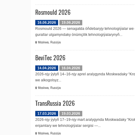
Rosmould 2026
16.06.2026
19.06.2026
Rosmould 2026 — senagatda öňdebaryjy tehnologiýalar we e
gurallar ulgamyndaky önümçilik tehnologiýalarynyň...
Moskwa, Russiýa
BeviTec 2026
14.04.2026
16.04.2026
2026-njy ýylyň 14–16-njy aprel aralygynda Moskwadaky “Kroku
we alkogolsyz...
Moskwa, Russiýa
TransRussia 2026
17.03.2026
19.03.2026
2026-njy ýylyň 17–19-njy mart aralygynda Moskwadaky “Kroku
enjamlary we tehnologiýalar sergisi —...
Moskwa, Russiýa