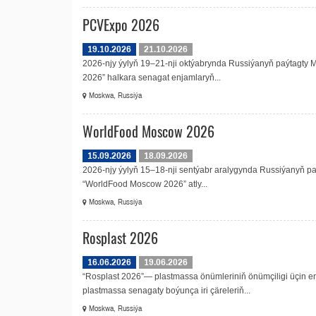
PCVExpo 2026
19.10.2026
21.10.2026
2026-njy ýylyň 19–21-nji oktýabrynda Russiýanyň paýtagty M
2026” halkara senagat enjamlaryň...
Moskwa, Russiýa
WorldFood Moscow 2026
15.09.2026
18.09.2026
2026-njy ýylyň 15–18-nji sentýabr aralygynda Russiýanyň paý
“WorldFood Moscow 2026” atly...
Moskwa, Russiýa
Rosplast 2026
16.06.2026
19.06.2026
“Rosplast 2026”— plastmassa önümleriniň önümçiligi üçin en
plastmassa senagaty boýunça iri çäreleriň...
Moskwa, Russiýa