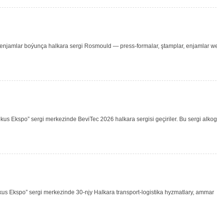
njamlar boýunça halkara sergi Rosmould — press-formalar, ştamplar, enjamlar w
s Ekspo” sergi merkezinde BeviTec 2026 halkara sergisi geçiriler. Bu sergi alkog
s Ekspo” sergi merkezinde 30-njy Halkara transport-logistika hyzmatlary, ammar