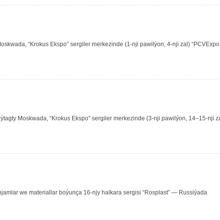
oskwada, “Krokus Ekspo” sergiler merkezinde (1-nji pawilýon, 4-nji zal) “PCVExpo
tagty Moskwada, “Krokus Ekspo” sergiler merkezinde (3-nji pawilýon, 14–15-nji za
jamlar we materiallar boýunça 16-njy halkara sergisi “Rosplast” — Russiýada