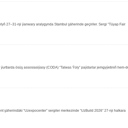
 ýylyň 27–31-nji ýanwary aralygynda Stambul şäherinde geçiriler. Sergi “Tüyap Fair
urtlarda ösüş assosiasiýasy (CODA) “Talwas Ýoly” paýdarlar jemgyýetiniň hem-d
t şäherindäki “Uzexpocenter” sergiler merkezinde “UzBuild 2026” 27-nji halkara