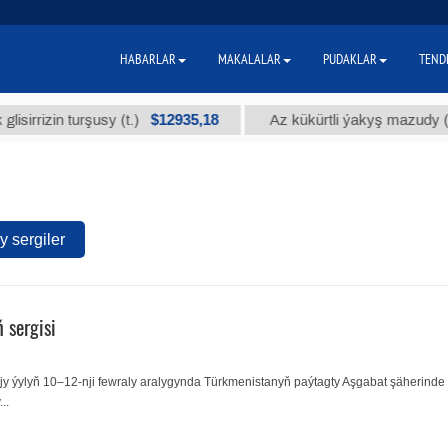
HABARLAR
MAKALALAR
PUDAKLAR
TEND
$12935,18
$
zin turşusy (t.)
Az kükürtli ýakyş mazudy (t.)
 sergiler
 sergisi
njy ýylyň 10–12-nji fewraly aralygynda Türkmenistanyň paýtagty Aşgabat şäherinde
..