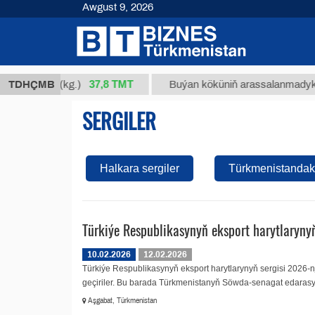
Awgust 9, 2026
37,8 ТМТ
m 34/1 (kg.)
TDHÇMB
Buýan köküniň arassalanmadyk glisirri
SERGILER
Halkara sergiler
Türkmenistandaky
Türkiýe Respublikasynyň eksport harytlarynyň
10.02.2026
12.02.2026
Türkiýe Respublikasynyň eksport harytlarynyň sergisi 2026-
geçiriler. Bu barada Türkmenistanyň Söwda-senagat edarasy.
Aşgabat, Türkmenistan