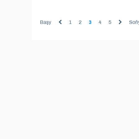
Başy
1
2
3
4
5
Soň