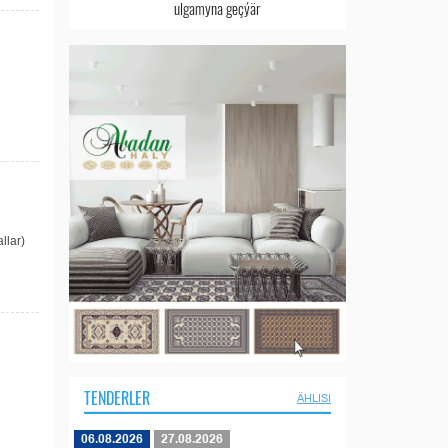
ulgamyna geçýär
llar)
TENDERLER
ÄHLISI
06.08.2026
27.08.2026