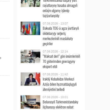
Türkmenistanda daşary ýurt
raýatlaryny hasaba almagyň
onlaýn ulgamy işlenip
taýýarlanyldy
07.08.2026 - 13:07
Bakuda TDG-ä agza ýurtlaryň
öňdebaryjy seljeriş
merkezleriniň maslahaty
geçiriler
07.08.2026 - 12:14
“Maksat deri” gön önümleriniň
e
70 göterimden gowragyny
eksport etdi
07.08.2026 - 11:42
Irakliý Kobahidze Merkezi
Aziýa bilen hyzmatdaşlygyň
ähmiýetini belledi
07.08.2026 - 10:01
Belarusyň Türkmenistandaky
ilçihanasy elektron nobat