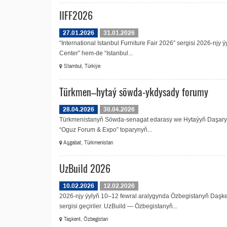
IIFF2026
27.01.2026
31.01.2026
“International Istanbul Furniture Fair 2026” sergisi 2026-njy
Center” hem-de “Istanbul...
Stambul, Türkiýe
Türkmen–hytaý söwda-ykdysady forumy
28.04.2026
30.04.2026
Türkmenistanyň Söwda-senagat edarasy we Hytaýyň Daşary ý
“Oguz Forum & Expo” toparynyň...
Aşgabat, Türkmenistan
UzBuild 2026
10.02.2026
12.02.2026
2026-njy ýylyň 10–12 fewral aralygynda Özbegistanyň Daşken
sergisi geçiriler. UzBuild — Özbegistanyň...
Taşkent, Özbegistan