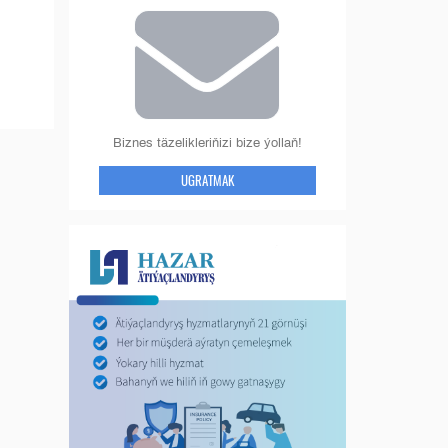
Biznes täzelikleriňizi bize ýollaň!
UGRATMAK