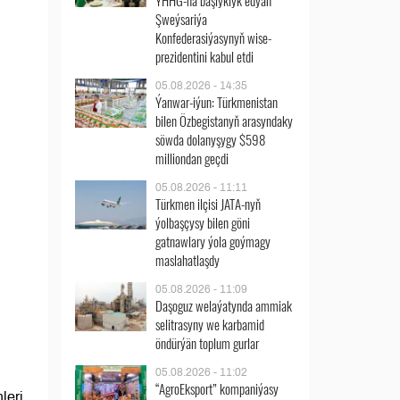
ÝHHG-na başlyklyk edýän
Şweýsariýa
Konfederasiýasynyň wise-
prezidentini kabul etdi
05.08.2026 - 14:35
Ýanwar-iýun: Türkmenistan
bilen Özbegistanyň arasyndaky
söwda dolanyşygy $598
milliondan geçdi
05.08.2026 - 11:11
Türkmen ilçisi JATA-nyň
ýolbaşçysy bilen göni
gatnawlary ýola goýmagy
maslahatlaşdy
05.08.2026 - 11:09
Daşoguz welaýatynda ammiak
selitrasyny we karbamid
öndürýän toplum gurlar
05.08.2026 - 11:02
“AgroEksport” kompaniýasy
leri