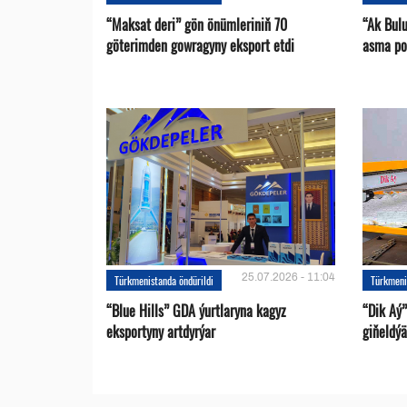
“Maksat deri” gön önümleriniň 70
“Ak Bul
göterimden gowragyny eksport etdi
asma po
25.07.2026 - 11:04
Türkmenistanda öndürildi
Türkmeni
“Blue Hills” GDA ýurtlaryna kagyz
“Dik Aý”
eksportyny artdyrýar
giňeldýä