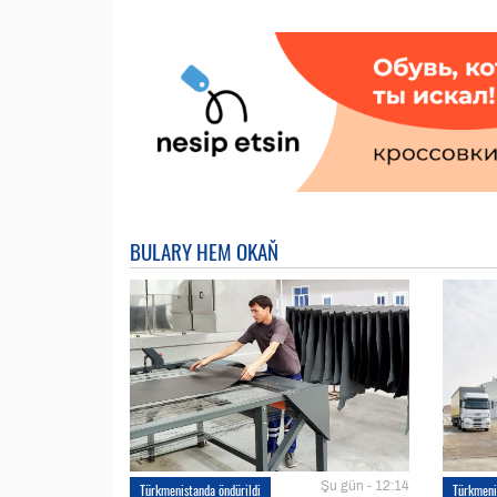
BULARY HEM OKAŇ
Şu gün - 12:14
Türkmenistanda öndürildi
Türkmeni