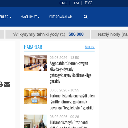
ENG
TM
РУС
ERLER
MAGLUMAT
KOTIROWKALAR
$86 000
А" kysymly tehniki ýody (t.)
Natriý hlorly (nahar duzy
HABARLAR
ÄHLISI
06.08.2026 - 13:50
Aşgabatda türkmen-owgan
söwda-ykdysady
gatnaşyklaryny ösdürmeklige
garaldy
06.08.2026 - 10:55
Türkmenistanda ene süýdi bilen
iýmitlendirmegi goldamak
boýunça “tegelek stol” geçirildi
06.08.2026 - 09:26
Türkmenistanyň Prezidenti