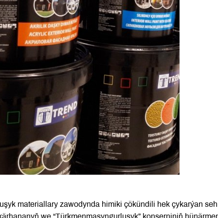
şyk materiallary zawodynda himiki çökündili hek çykarýan seh
ni kärhananyň we “Türkmenmaşyngurluşyk” konserniniň hünärmen