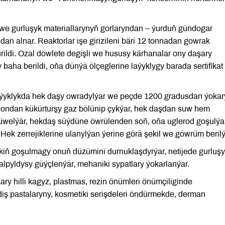
 we gurluşyk materiallarynyň gorlaryndan – ýurduň gündogar
an alnar. Reaktorlar işe girizileni bäri 12 tonnadan gowrak
ildi. Ozal döwlete degişli we hususy kärhanalar ony daşary
 baha berildi, oňa dünýä ölçeglerine laýyklygy barada sertifikat
laýyklykda hek daşy owradylýar we peçde 1200 gradusdan ýokar
e ondan kükürturşy gaz bölünip çykýar, hek daşdan suw hem
l üwelýär, hekdaş süýdüne öwrülenden soň, oňa uglerod goşulýar
 Hek zerrejiklerine ulanylýan ýerine görä şekil we göwrüm berilý
iň goşulmagy onuň düzümini durnuklaşdyrýar, netijede gurluş
ýalpyldysy güýçlenýär, mehaniki sypatlary ýokarlanýar.
kary hilli kagyz, plastmas, rezin önümleri önümçiliginde
iş pastalaryny, kosmetiki serişdeleri öndürmekde, derman