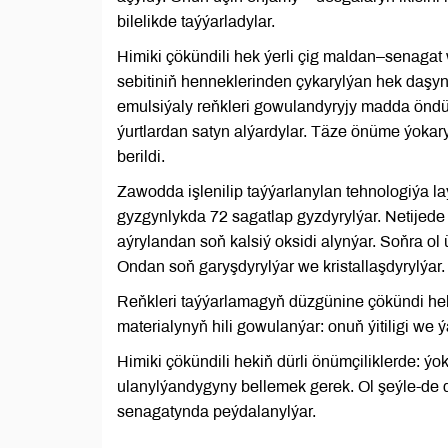
bilelikde taýýarladylar.
Himiki çökündili hek ýerli çig maldan–senagat
sebitiniň henneklerinden çykarylýan hek daşynd
emulsiýaly reňkleri gowulandyryjy madda öndür
ýurtlardan satyn alýardylar. Täze önüme ýokary
berildi.
Zawodda işlenilip taýýarlanylan tehnologiýa 
gyzgynlykda 72 sagatlap gyzdyrylýar. Netijed
aýrylandan soň kalsiý oksidi alynýar. Soňra o
Ondan soň garyşdyrylýar we kristallaşdyrylýar.
Reňkleri taýýarlamagyň düzgünine çökündi hek
materialynyň hili gowulanýar: onuň ýitiligi we 
Himiki çökündili hekiň dürli önümçiliklerde: ýo
ulanylýandygyny bellemek gerek. Ol şeýle-de d
senagatynda peýdalanylýar.