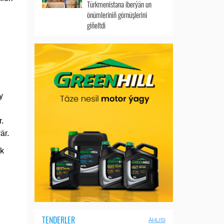
Türkmenistana iberýän un
önümleriniň görnüşlerini
giňeltdi
y
.
är.
yk
TENDERLER
ÄHLISI