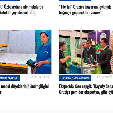
ut” Özbegistana uly mukdarda
“Täç hil” Gruziýa bazaryna çykmak
toloklaryny eksport etdi
boýunça gepleşikleri geçirýär
21.07.2026 - 17:42
17.07.2026 
standa öndürildi
Türkmenistanda öndürildi
 mebel düşekleriniň önümçiligini
Eksportda täze sepgit: "Haýyrly Sena
r
Gruziýa pomidor eksportyny giňeldý