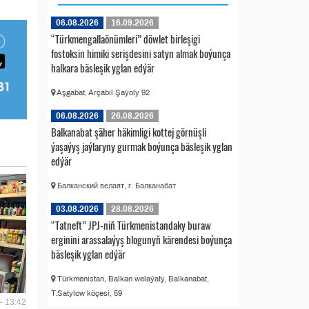
06.08.2026
16.09.2026
“Türkmengallaönümleri” döwlet birleşigi
fostoksin himiki serişdesini satyn almak boýunça
halkara bäsleşik yglan edýär
Aşgabat, Arçabil Şaýoly 92
06.08.2026
26.08.2026
Balkanabat şäher häkimligi kottej görnüşli
ýaşaýyş jaýlaryny gurmak boýunça bäsleşik yglan
edýär
Балканский велаят, г. Балканабат
03.08.2026
28.08.2026
“Tatneft” JPJ-niň Türkmenistandaky buraw
erginini arassalaýyş blogunyň kärendesi boýunça
bäsleşik yglan edýär
Türkmenistan, Balkan welaýaty, Balkanabat,
T.Satylow köçesi, 59
- 13:42