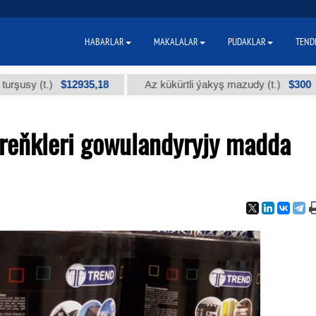
HABARLAR
MAKALALAR
PUDAKLAR
TEND
$12935,18
$300
(t.)
Az kükürtli ýakyş mazudy (t.)
"
reňkleri gowulandyryjy madda