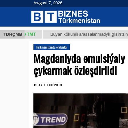
Awgust 7, 2026
37,8 ТМТ
TDHÇMB
Buýan köküniň arassalanmadyk glisirrizin turşusy 
Türkmenistanda öndürildi
Magdanlyda emulsiýaly 
çykarmak özleşdirildi
19:17
01.06.2019