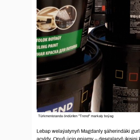
Türkmenistanda öndürilen "Trend" markaly boýag
Lebap welaýatynyň Magdanly şäherindäki gurlu
açyldy. Onuň üçin enjamy – desgalaryň ikisi