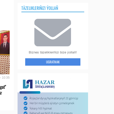
TÄZELIKLERIŇIZI ÝOLLAŇ
Biznes täzelikleriňizi bize ýollaň!
UGRATMAK
- 10:35
gat"
är