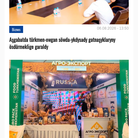
06.08.2026 - 13:50
Biznes
Aşgabatda türkmen-owgan söwda-ykdysady gatnaşyklaryny
ösdürmeklige garaldy