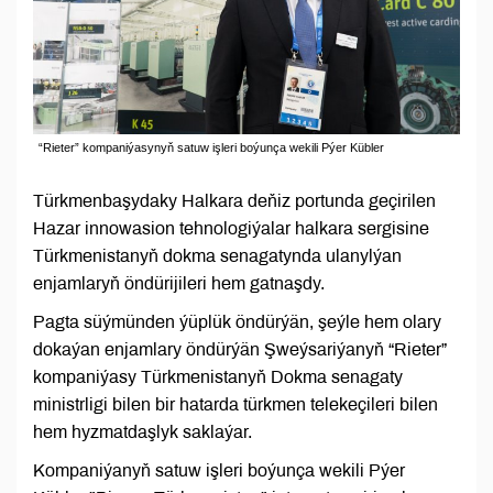
“Rieter” kompaniýasynyň satuw işleri boýunça wekili Pýer Kübler
Türkmenbaşydaky Halkara deňiz portunda geçirilen
Hazar innowasion tehnologiýalar halkara sergisine
Türkmenistanyň dokma senagatynda ulanylýan
enjamlaryň öndürijileri hem gatnaşdy.
Pagta süýmünden ýüplük öndürýän, şeýle hem olary
dokaýan enjamlary öndürýän Şweýsariýanyň “Rieter”
kompaniýasy Türkmenistanyň Dokma senagaty
ministrligi bilen bir hatarda türkmen telekeçileri bilen
hem hyzmatdaşlyk saklaýar.
Kompaniýanyň satuw işleri boýunça wekili Pýer