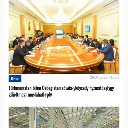
28.07.2026 - 10:03
Biznes
Türkmenistan bilen Özbegistan söwda-ykdysady hyzmatdaşlygy
giňeltmegi maslahatlaşdy