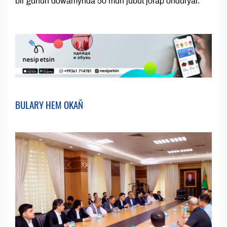
bir günüň dowamynda 50 müň jübüt jorap öndürýär.
BULARY HEM OKAŇ