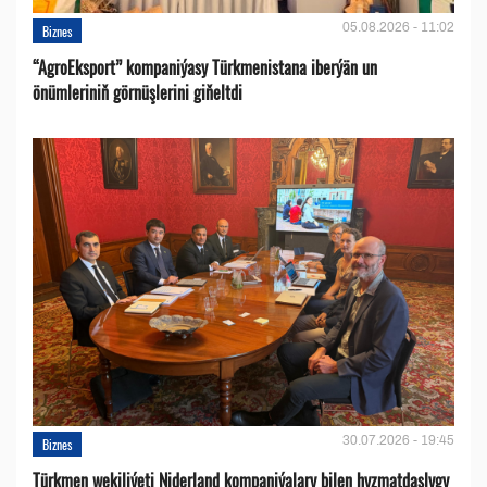
05.08.2026 - 11:02
Biznes
“AgroEksport” kompaniýasy Türkmenistana iberýän un
önümleriniň görnüşlerini giňeltdi
30.07.2026 - 19:45
Biznes
Türkmen wekiliýeti Niderland kompaniýalary bilen hyzmatdaşlygy