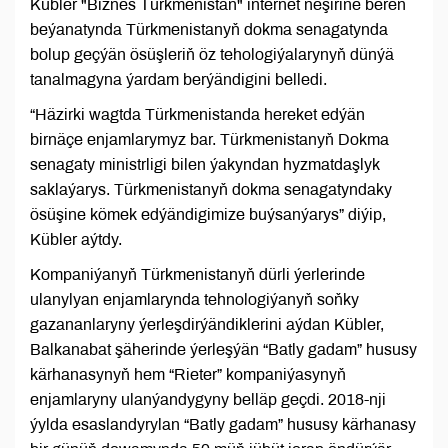
Kübler "Biznes Türkmenistan" internet neşirine beren
beýanatynda Türkmenistanyň dokma senagatynda
bolup geçýän ösüşleriň öz tehologiýalarynyň dünýä
tanalmagyna ýardam berýändigini belledi.
“Häzirki wagtda Türkmenistanda hereket edýän
birnäçe enjamlarymyz bar. Türkmenistanyň Dokma
senagaty ministrligi bilen ýakyndan hyzmatdaşlyk
saklaýarys. Türkmenistanyň dokma senagatyndaky
ösüşine kömek edýändigimize buýsanýarys” diýip,
Kübler aýtdy.
Kompaniýanyň Türkmenistanyň dürli ýerlerinde
ulanylyan enjamlarynda tehnologiýanyň soňky
gazananlaryny ýerleşdirýändiklerini aýdan Kübler,
Balkanabat şäherinde ýerleşýän “Batly gadam” hususy
kärhanasynyň hem “Rieter” kompaniýasynyň
enjamlaryny ulanýandygyny belläp geçdi. 2018-nji
ýylda esaslandyrylan “Batly gadam” hususy kärhanasy