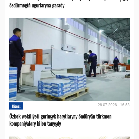
ösdürmegiň ugurlaryna garady
28.07.2026 - 16:53
Biznes
Özbek wekiliýeti gurluşyk harytlaryny öndürýän türkmen
kompaniýalary bilen tanyşdy