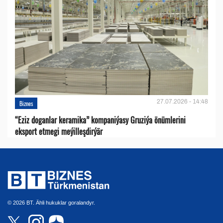
27.07.2026 - 14:48
Biznes
“Eziz doganlar keramika” kompaniýasy Gruziýa önümlerini
eksport etmegi meýilleşdirýär
© 2026 BT. Ähli hukuklar goralandyr.