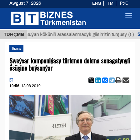
Awgust 7, 2026
ENG
TM
РУС
Toggl
navig
$12935,1
TDHÇMB
Buýan köküniň arassalanmadyk glisirrizin turşusy (t.)
Biznes
Şweýsar kompaniýasy türkmen dokma senagatynyň
ösüşine buýsanýar
BT
10:56
13.08.2019