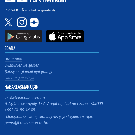
© 2026 BT. Ähli hukuklar goralandyr.
EDARA
Biz barada
Düzgünler we şertler
Şahsy maglumatlaryň goragy
Habarlaşmak üçin
HABARLAŞMAK ÜÇIN
info@business.com.tm
A.Nyýazow şaýoly 157, Aşgabat, Türkmenistan, 744000
+993 61 89 14 98
Bildirişleriňizi we iş orunlaryňyzy ýerleşdirmek üçin:
press@business.com.tm