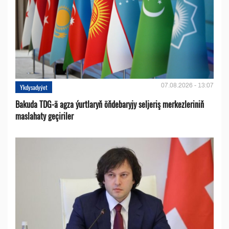
07.08.2026 - 13:07
Ykdysadyýet
Bakuda TDG-ä agza ýurtlaryň öňdebaryjy seljeriş merkezleriniň
maslahaty geçiriler