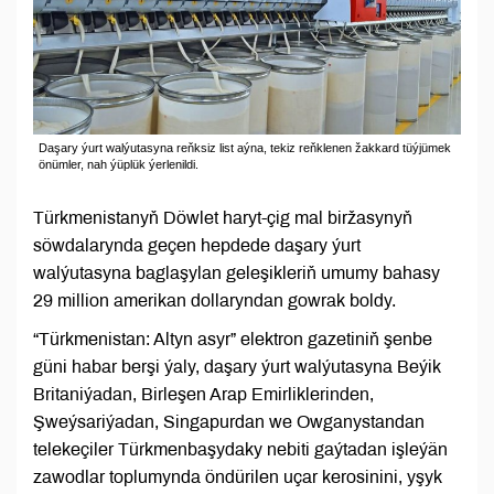
Daşary ýurt walýutasyna reňksiz list aýna, tekiz reňklenen žakkard tüýjümek
önümler, nah ýüplük ýerlenildi.
Türkmenistanyň Döwlet haryt-çig mal biržasynyň
söwdalarynda geçen hepdede daşary ýurt
walýutasyna baglaşylan geleşikleriň umumy bahasy
29 million amerikan dollaryndan gowrak boldy.
“Türkmenistan: Altyn asyr” elektron gazetiniň şenbe
güni habar berşi ýaly, daşary ýurt walýutasyna Beýik
Britaniýadan, Birleşen Arap Emirliklerinden,
Şweýsariýadan, Singapurdan we Owganystandan
telekeçiler Türkmenbaşydaky nebiti gaýtadan işleýän
zawodlar toplumynda öndürilen uçar kerosinini, yşyk