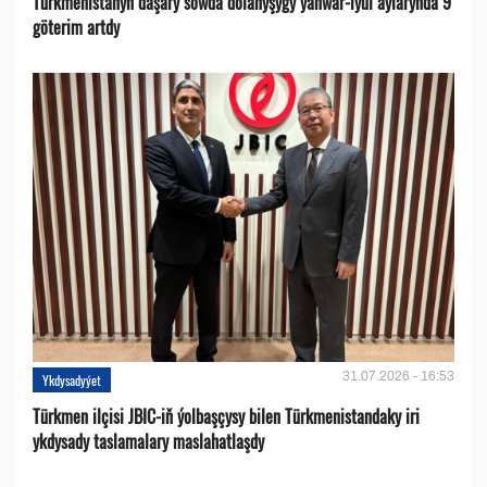
Türkmenistanyň daşary söwda dolanyşygy ýanwar-iýul aýlarynda 9
göterim artdy
31.07.2026 - 16:53
Ykdysadyýet
Türkmen ilçisi JBIC-iň ýolbaşçysy bilen Türkmenistandaky iri
ykdysady taslamalary maslahatlaşdy