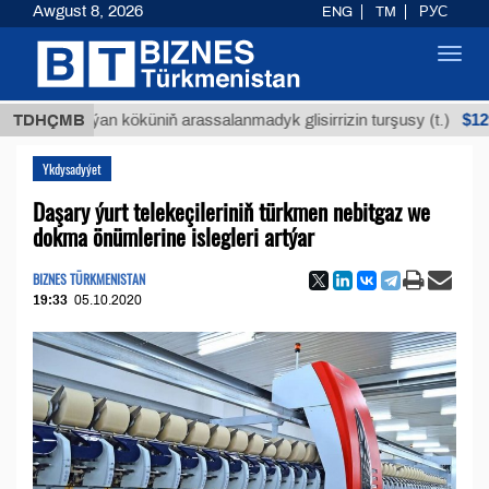
Awgust 8, 2026
ENG
TM
РУС
Toggl
navig
$12935,18
TDHÇMB
Buýan köküniň arassalanmadyk glisirrizin turşusy (t.)
Ykdysadyýet
Daşary ýurt telekeçileriniň türkmen nebitgaz we
dokma önümlerine islegleri artýar
BIZNES TÜRKMENISTAN
19:33
05.10.2020