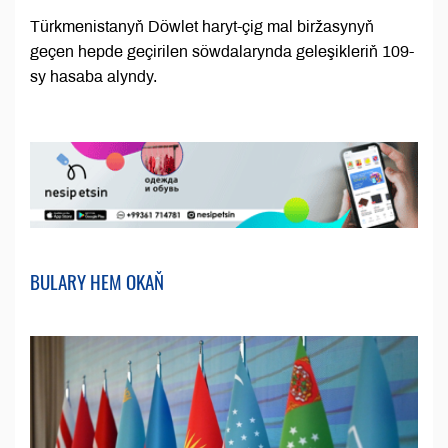
Türkmenistanyň Döwlet haryt-çig mal biržasynyň
geçen hepde geçirilen söwdalarynda geleşikleriň 109-
sy hasaba alyndy.
BULARY HEM OKAŇ