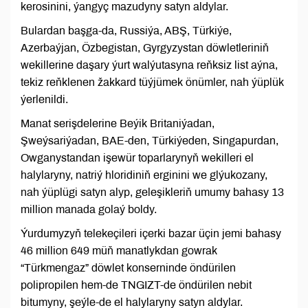
kerosinini, ýangyç mazudyny satyn aldylar.
Bulardan başga-da, Russiýa, ABŞ, Türkiýe,
Azerbaýjan, Özbegistan, Gyrgyzystan döwletleriniň
wekillerine daşary ýurt walýutasyna reňksiz list aýna,
tekiz reňklenen žakkard tüýjümek önümler, nah ýüplük
ýerlenildi.
Manat serişdelerine Beýik Britaniýadan,
Şweýsariýadan, BAE-den, Türkiýeden, Singapurdan,
Owganystandan işewür toparlarynyň wekilleri el
halylaryny, natriý hloridiniň erginini we glýukozany,
nah ýüplügi satyn alyp, geleşikleriň umumy bahasy 13
million manada golaý boldy.
Ýurdumyzyň telekeçileri içerki bazar üçin jemi bahasy
46 million 649 müň manatlykdan gowrak
“Türkmengaz” döwlet konserninde öndürilen
polipropilen hem-de TNGIZT-de öndürilen nebit
bitumyny, şeýle-de el halylaryny satyn aldylar.