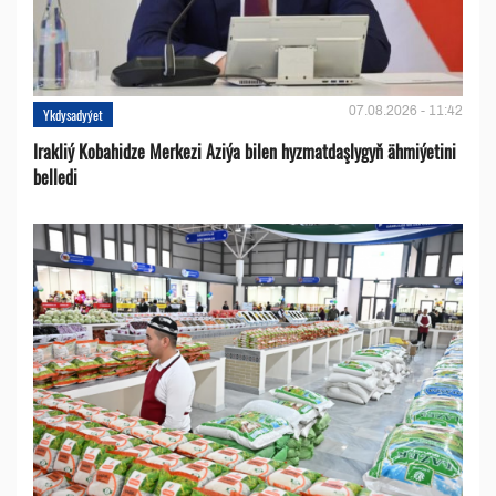
07.08.2026 - 11:42
Ykdysadyýet
Irakliý Kobahidze Merkezi Aziýa bilen hyzmatdaşlygyň ähmiýetini
belledi