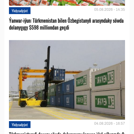
05.08.2026 - 14:35
Ykdysadyýet
Ýanwar-iýun: Türkmenistan bilen Özbegistanyň arasyndaky söwda
dolanyşygy $598 milliondan geçdi
04.08.2026 - 16:57
Ykdysadyýet