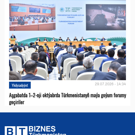
29.07.2026 - 14:34
Ykdysadyýet
Aşgabatda 1–2-nji oktýabrda Türkmenistanyň maýa goýum forumy
geçiriler