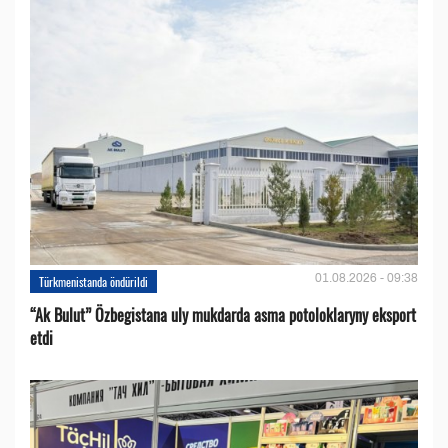
01.08.2026 - 09:38
Türkmenistanda öndürildi
“Ak Bulut” Özbegistana uly mukdarda asma potoloklaryny eksport
etdi