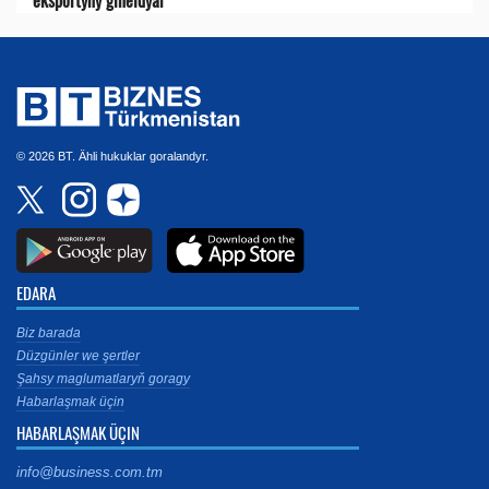
© 2026 BT. Ähli hukuklar goralandyr.
EDARA
Biz barada
Düzgünler we şertler
Şahsy maglumatlaryň goragy
Habarlaşmak üçin
HABARLAŞMAK ÜÇIN
info@business.com.tm