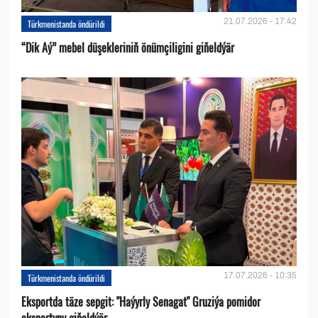
21.07.2026 - 17:42
Türkmenistanda öndürildi
“Dik Aý” mebel düşekleriniň önümçiligini giňeldýär
17.07.2026 - 10:35
Türkmenistanda öndürildi
Eksportda täze sepgit: "Haýyrly Senagat" Gruziýa pomidor
eksportyny giňeldýär