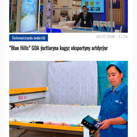
25.07.2026 - 11:04
Türkmenistanda öndürildi
“Blue Hills” GDA ýurtlaryna kagyz eksportyny artdyrýar