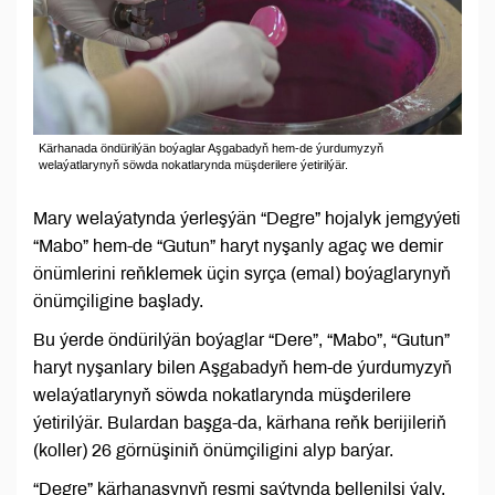
Kärhanada öndürilýän boýaglar Aşgabadyň hem-de ýurdumyzyň
welaýatlarynyň söwda nokatlarynda müşderilere ýetirilýär.
Mary welaýatynda ýerleşýän “Degre” hojalyk jemgyýeti
“Mabo” hem-de “Gutun” haryt nyşanly agaç we demir
önümlerini reňklemek üçin syrça (emal) boýaglarynyň
önümçiligine başlady.
Bu ýerde öndürilýän boýaglar “Dere”, “Mabo”, “Gutun”
haryt nyşanlary bilen Aşgabadyň hem-de ýurdumyzyň
welaýatlarynyň söwda nokatlarynda müşderilere
ýetirilýär. Bulardan başga-da, kärhana reňk berijileriň
(koller) 26 görnüşiniň önümçiligini alyp barýar.
“Degre” kärhanasynyň resmi saýtynda bellenilşi ýaly,