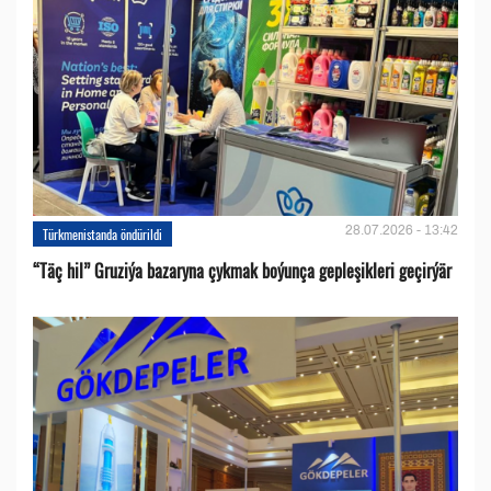
28.07.2026 - 13:42
Türkmenistanda öndürildi
“Täç hil” Gruziýa bazaryna çykmak boýunça gepleşikleri geçirýär