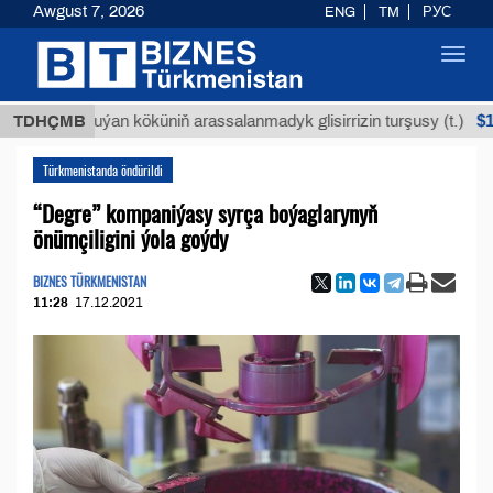
Awgust 7, 2026
ENG
TM
РУС
Toggl
navig
$12935,1
TDHÇMB
Buýan köküniň arassalanmadyk glisirrizin turşusy (t.)
Türkmenistanda öndürildi
“Degre” kompaniýasy syrça boýaglarynyň
önümçiligini ýola goýdy
BIZNES TÜRKMENISTAN
11:28
17.12.2021