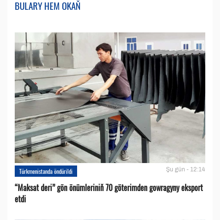
BULARY HEM OKAŇ
Şu gün - 12:14
Türkmenistanda öndürildi
“Maksat deri” gön önümleriniň 70 göterimden gowragyny eksport
etdi