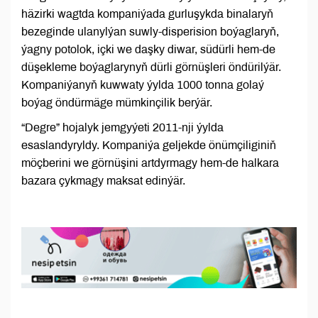
häzirki wagtda kompaniýada gurluşykda binalaryň
bezeginde ulanylýan suwly-disperision boýaglaryň,
ýagny potolok, içki we daşky diwar, südürli hem-de
düşekleme boýaglarynyň dürli görnüşleri öndürilýär.
Kompaniýanyň kuwwaty ýylda 1000 tonna golaý
boýag öndürmäge mümkinçilik berýär.
“Degre” hojalyk jemgyýeti 2011-nji ýylda
esaslandyryldy. Kompaniýa geljekde önümçiliginiň
möçberini we görnüşini artdyrmagy hem-de halkara
bazara çykmagy maksat edinýär.