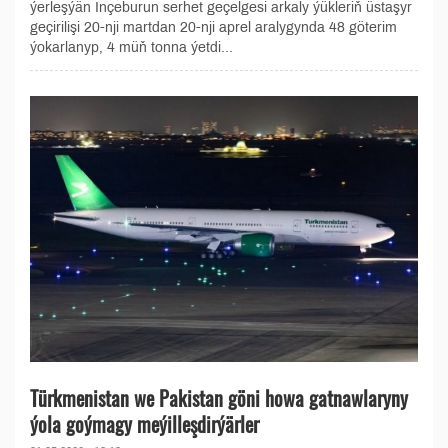
ýerleşýän Inçeburun serhet geçelgesi arkaly ýükleriň üstaşyr
geçirilişi 20-nji martdan 20-nji aprel aralygynda 48 göterim
ýokarlanyp, 4 müň tonna ýetdi...
Türkmenistan we Pakistan göni howa gatnawlaryny
ýola goýmagy meýilleşdirýärler