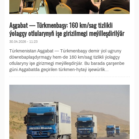
Aşgabat — Türkmenbaşy: 160 km/sag tizlikli
ýolagçy otlularynyň işe girizilmegi meýilleşdirilýär
30.04.2026 - 11:23
Türkmenistan Aşgabat — Türkmenbaşy demir ýol ugruny
döwrebaplaşdyrmagy hem-de 160 km/sag tizlikli ýolagçy
otlularyny işe girizmegi meýilleşdirýär. Bu barada çarşenbe
güni Aşgabatda geçirilen türkmen-hytaý işewürlik...