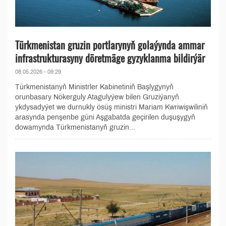
Türkmenistan gruzin portlarynyň golaýynda ammar
infrastrukturasyny döretmäge gyzyklanma bildirýär
08.05.2026 - 09:29
Türkmenistanyň Ministrler Kabinetiniň Başlygynyň
orunbasary Nökerguly Atagulyýew bilen Gruziýanyň
ykdysadyýet we durnukly ösüş ministri Mariam Kwriwişwiliniň
arasynda penşenbe güni Aşgabatda geçirilen duşuşygyň
dowamynda Türkmenistanyň gruzin...