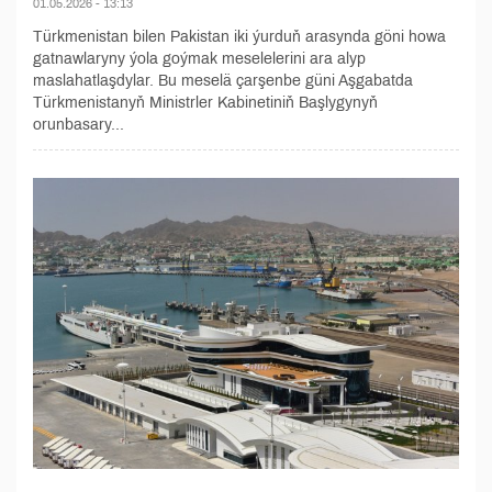
01.05.2026 - 13:13
Türkmenistan bilen Pakistan iki ýurduň arasynda göni howa
gatnawlaryny ýola goýmak meselelerini ara alyp
maslahatlaşdylar. Bu meselä çarşenbe güni Aşgabatda
Türkmenistanyň Ministrler Kabinetiniň Başlygynyň
orunbasary...