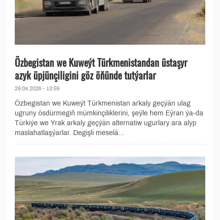
Özbegistan we Kuweýt Türkmenistandan üstaşyr
azyk üpjünçiligini göz öňünde tutýarlar
29.04.2026 - 13:59
Özbegistan we Kuweýt Türkmenistan arkaly geçýän ulag
ugruny ösdürmegiň mümkinçiliklerini, şeýle hem Eýran ýa-da
Türkiýe we Yrak arkaly geçýän alternatiw ugurlary ara alyp
maslahatlaşýarlar. Degişli meselä...