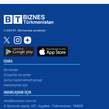
© 2026 BT. Ähli hukuklar goralandyr.
EDARA
Biz barada
Düzgünler we şertler
Şahsy maglumatlaryň goragy
Habarlaşmak üçin
HABARLAŞMAK ÜÇIN
info@business.com.tm
A.Nyýazow şaýoly 157, Aşgabat, Türkmenistan, 744000