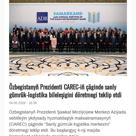
Özbegistanyň Prezidenti CAREC-iň çäginde sanly
gümrük-logistika bileleşigini döretmegi teklip etdi
04.05.2026 - 16:39
Özbegistanyň Prezidenti Şawkat Mirziýoýew Merkezi Aziýada
sebitleýin ykdysady hyzmatdaşlyk maksatnamasynyň
(CAREC) çäginde “Sanly gümrük-logistika merkezini”
döretmegi teklip etdi. Bu başlangyç 4-nji maýda