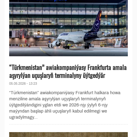
“Türkmenistan” awiakompaniýasy Frankfurta amala
aşyrylýan uçuşlaryň terminalyny üýtgedýär
05.05.2026 - 13:23
“Türkmenistan” awiakompaniýasy Frankfurt halkara howa
menziline amala aşyrylýan uçyşlaryň terminalynyň
üýtgedilýändigini yglan etdi we 2026-njy ýylyň 6-njy
maýyndan başlap ähli uçuşlaryň kabul edilmegi we
ugradylmagy...