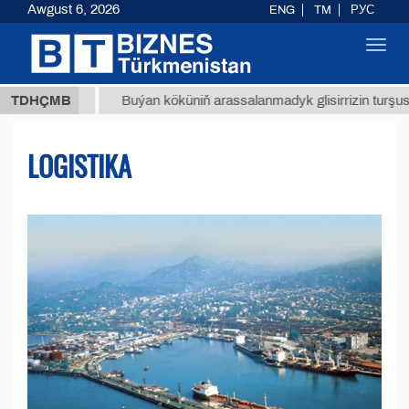
Awgust 6, 2026
ENG
TM
РУС
Toggl
navig
МТ
$12
TDHÇMB
Buýan köküniň arassalanmadyk glisirrizin turşusy (t.)
LOGISTIKA