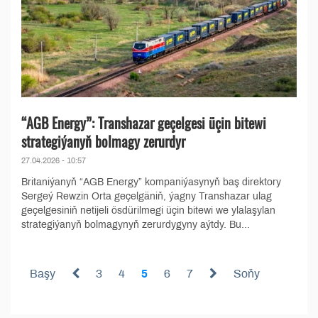
“AGB Energy”: Transhazar geçelgesi üçin bitewi
strategiýanyň bolmagy zerurdyr
27.04.2026 - 10:57
Britaniýanyň “AGB Energy” kompaniýasynyň baş direktory
Sergeý Rewzin Orta geçelgäniň, ýagny Transhazar ulag
geçelgesiniň netijeli ösdürilmegi üçin bitewi we ylalaşylan
strategiýanyň bolmagynyň zerurdygyny aýtdy. Bu...
Başy
3
4
5
6
7
Soňy