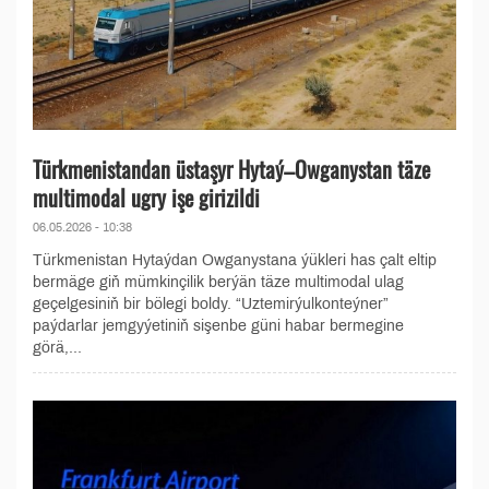
Türkmenistandan üstaşyr Hytaý–Owganystan täze
multimodal ugry işe girizildi
06.05.2026 - 10:38
Türkmenistan Hytaýdan Owganystana ýükleri has çalt eltip
bermäge giň mümkinçilik berýän täze multimodal ulag
geçelgesiniň bir bölegi boldy. “Uztemirýulkonteýner”
paýdarlar jemgyýetiniň sişenbe güni habar bermegine
görä,...