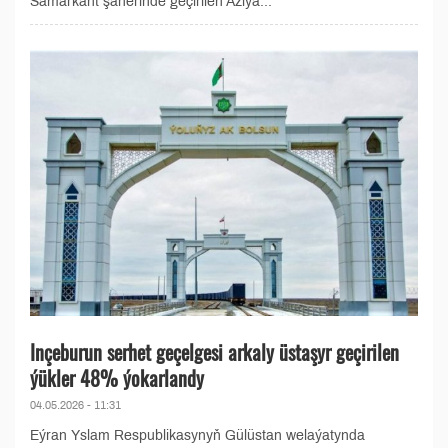
Samarkant şäherinde geçirilen Aziýa...
Inçeburun serhet geçelgesi arkaly üstaşyr geçirilen
ýükler 48% ýokarlandy
04.05.2026 - 11:31
Eýran Yslam Respublikasynyň Gülüstan welaýatynda