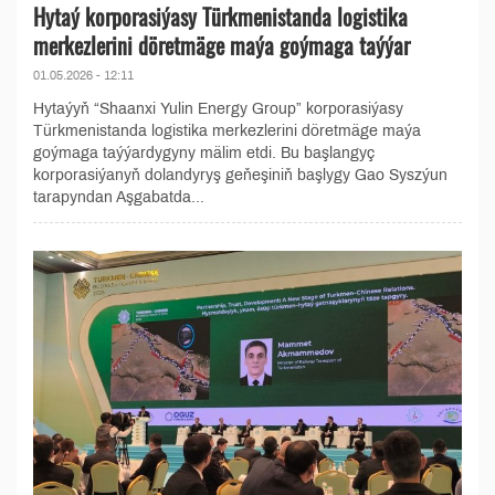
Hytaý korporasiýasy Türkmenistanda logistika
merkezlerini döretmäge maýa goýmaga taýýar
01.05.2026 - 12:11
Hytaýyň “Shaanxi Yulin Energy Group” korporasiýasy
Türkmenistanda logistika merkezlerini döretmäge maýa
goýmaga taýýardygyny mälim etdi. Bu başlangyç
korporasiýanyň dolandyryş geňeşiniň başlygy Gao Syszýun
tarapyndan Aşgabatda...