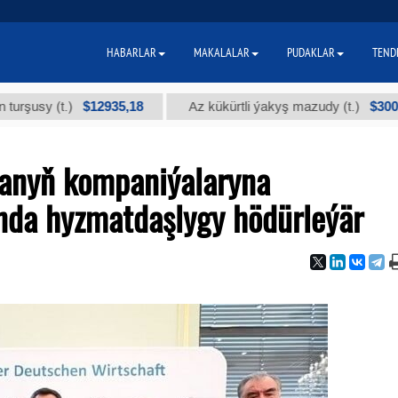
HABARLAR
MAKALALAR
PUDAKLAR
TEND
$12935,18
$300
 (t.)
Az kükürtli ýakyş mazudy (t.)
anyň kompaniýalaryna
nda hyzmatdaşlygy hödürleýär