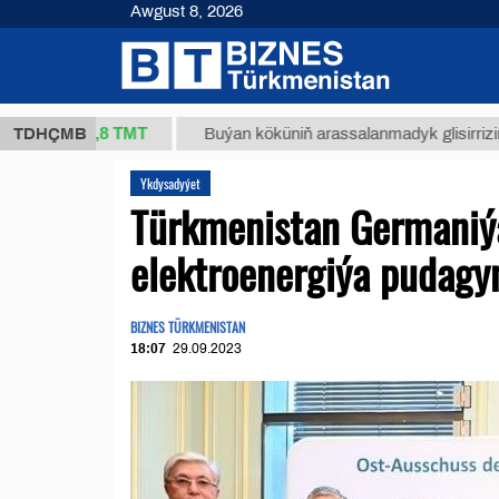
Awgust 8, 2026
37,8 ТМТ
.)
TDHÇMB
Buýan köküniň arassalanmadyk glisirrizin turşusy
Ykdysadyýet
Türkmenistan Germaniý
elektroenergiýa pudagy
BIZNES TÜRKMENISTAN
18:07
29.09.2023