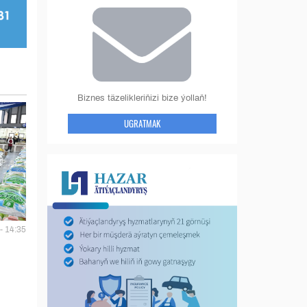
Biznes täzelikleriňizi bize ýollaň!
UGRATMAK
- 14:35