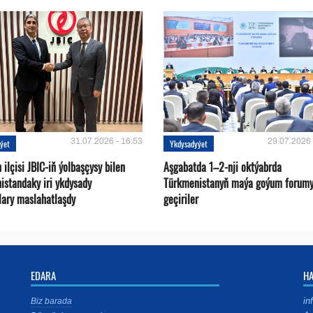
31.07.2026 - 16:53
29.07.2026 
ýet
Ykdysadyýet
ilçisi JBIC-iň ýolbaşçysy bilen
Aşgabatda 1–2-nji oktýabrda
istandaky iri ykdysady
Türkmenistanyň maýa goýum forum
lary maslahatlaşdy
geçiriler
EDARA
H
in
Biz barada