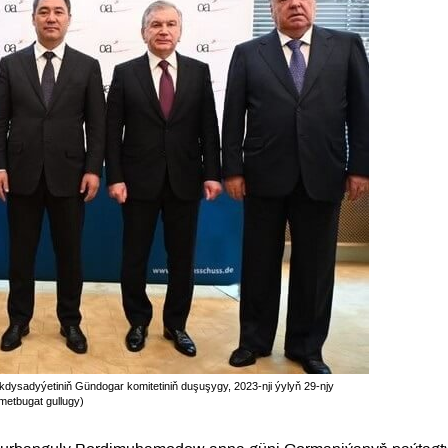
kdysadyýetiniň Gündogar komitetiniň duşuşygy, 2023-nji ýylyň 29-njy
metbugat gullugy)