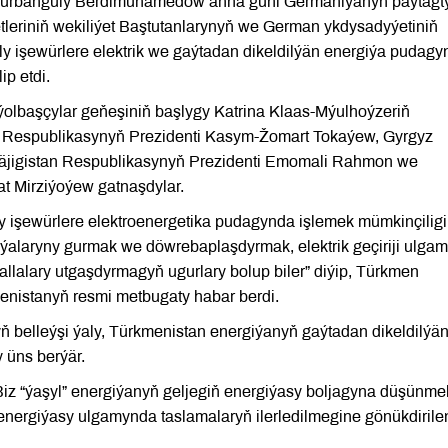
Gurbanguly Berdimuhamedow anna güni Germaniýanyň paýtagt
etleriniň wekiliýet Baştutanlarynyň we German ykdysadyýetiniň
 işewürlere elektrik we gaýtadan dikeldilýän energiýa pudagy
ip etdi.
ýolbaşçylar geňeşiniň başlygy Katrina Klaas-Mýulhoýzeriň
n Respublikasynyň Prezidenti Kasym-Žomart Tokaýew, Gyrgyz
Täjigistan Respublikasynyň Prezidenti Emomali Rahmon we
t Mirziýoýew gatnaşdylar.
 işewürlere elektroenergetika pudagynda işlemek mümkinçilig
siýalaryny gurmak we döwrebaplaşdyrmak, elektrik geçiriji ulgam
allalary utgaşdyrmagyň ugurlary bolup biler” diýip, Türkmen
menistanyň resmi metbugaty habar berdi.
belleýşi ýaly, Türkmenistan energiýanyň gaýtadan dikeldilýä
 üns berýär.
iz “ýaşyl” energiýanyň geljegiň energiýasy boljagyna düşünme
 energiýasy ulgamynda taslamalaryň ilerledilmegine gönükdirile