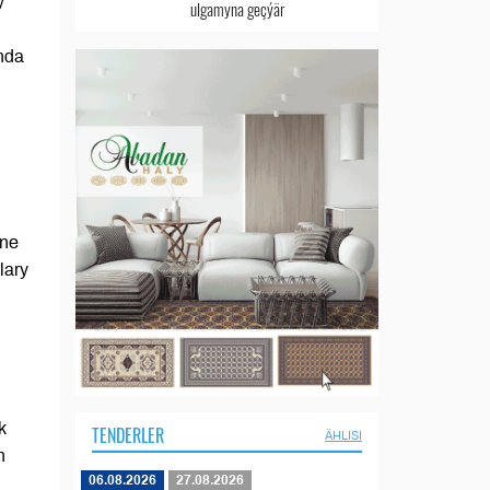
y
ulgamyna geçýär
nda
ine
lary
n
k
TENDERLER
ÄHLISI
n
06.08.2026
27.08.2026