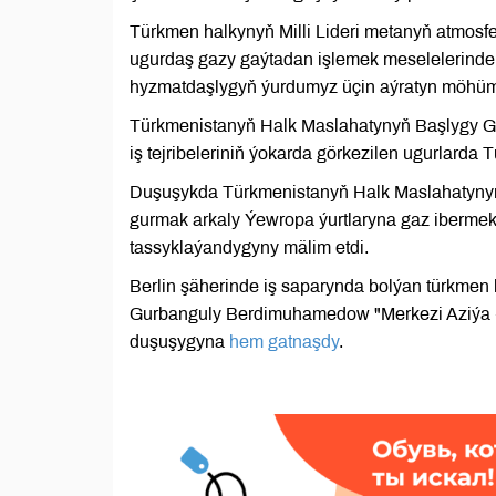
Türkmen halkynyň Milli Lideri metanyň atmosf
ugurdaş gazy gaýtadan işlemek meselelerinde 
hyzmatdaşlygyň ýurdumyz üçin aýratyn möhüm
Türkmenistanyň Halk Maslahatynyň Başlygy Ge
iş tejribeleriniň ýokarda görkezilen ugurlard
Duşuşykda Türkmenistanyň Halk Maslahatynyň
gurmak arkaly Ýewropa ýurtlaryna gaz iberm
tassyklaýandygyny mälim etdi.
Berlin şäherinde iş saparynda bolýan türkmen 
Gurbanguly Berdimuhamedow "Merkezi Aziýa + 
duşuşygyna
hem gatnaşdy
.