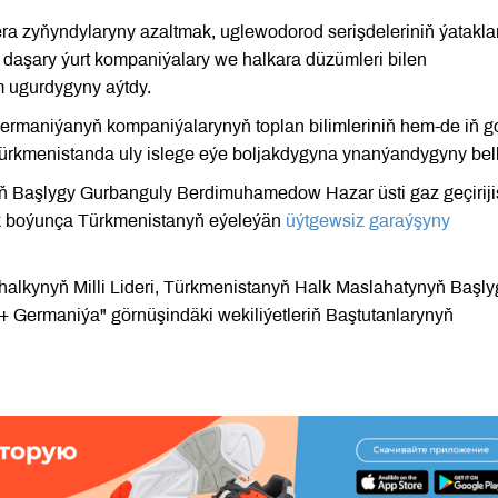
era zyňyndylaryny azaltmak, uglewodorod serişdeleriniň ýatakl
daşary ýurt kompaniýalary we halkara düzümleri bilen
 ugurdygyny aýtdy.
rmaniýanyň kompaniýalarynyň toplan bilimleriniň hem-de iň 
a Türkmenistanda uly islege eýe boljakdygyna ynanýandygyny bell
 Başlygy Gurbanguly Berdimuhamedow Hazar üsti gaz geçirijis
ek boýunça Türkmenistanyň eýeleýän
üýtgewsiz garaýşyny
halkynyň Milli Lideri, Türkmenistanyň Halk Maslahatynyň Başly
Germaniýa" görnüşindäki wekiliýetleriň Baştutanlarynyň