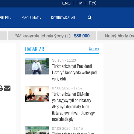
ENG
TM
РУС
ERLER
MAGLUMAT
KOTIROWKALAR
$86 000
"А" kysymly tehniki ýody (t.)
Natriý hlorly (nahar duz
HABARLAR
ÄHLISI
Şu gün - 11:23
Türkmenistanyň Prezidenti
Hazaryň kenarynda welosipedli
ýöriş etdi
07.08.2026 - 17:57
Türkmenistanyň DIM-niň
ýolbaşçysynyň orunbasary
ABŞ-nyň diplomaty bilen
ikitaraplaýyn hyzmatdaşlygy
maslahatlaşdy
07.08.2026 - 13:45