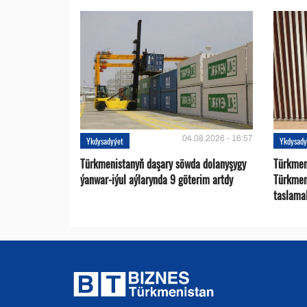
04.08.2026 - 16:57
Ykdysadyýet
Ykdysady
Türkmenistanyň daşary söwda dolanyşygy
Türkmen 
ýanwar-iýul aýlarynda 9 göterim artdy
Türkmen
taslama