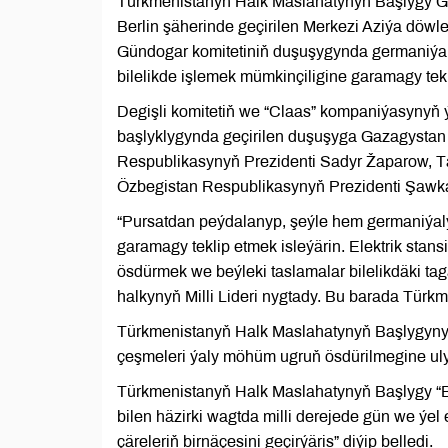
Türkmenistanyň Halk Maslahatynyň Başlygy 
Berlin şäherinde geçirilen Merkezi Aziýa döwl
Gündogar komitetiniň duşuşygynda germaniýaly
bilelikde işlemek mümkinçiligine garamagy tekl
Degişli komitetiň we “Claas” kompaniýasynyň 
başlyklygynda geçirilen duşuşyga Gazagysta
Respublikasynyň Prezidenti Sadyr Žaparow, 
Özbegistan Respublikasynyň Prezidenti Şawka
“Pursatdan peýdalanyp, şeýle hem germaniýaly
garamagy teklip etmek isleýärin. Elektrik stan
ösdürmek we beýleki taslamalar bilelikdäki tag
halkynyň Milli Lideri nygtady. Bu barada Türk
Türkmenistanyň Halk Maslahatynyň Başlygynyň 
çeşmeleri ýaly möhüm ugruň ösdürilmegine uly
Türkmenistanyň Halk Maslahatynyň Başlygy “B
bilen häzirki wagtda milli derejede gün we ýel
çäreleriň birnäçesini geçirýäris” diýip belledi.