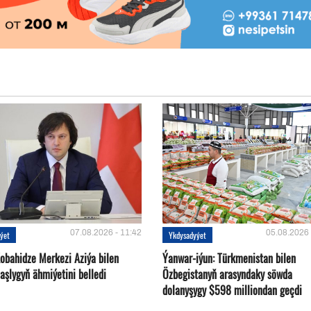
07.08.2026 - 11:42
05.08.2026 
ýet
Ykdysadyýet
Kobahidze Merkezi Aziýa bilen
Ýanwar-iýun: Türkmenistan bilen
aşlygyň ähmiýetini belledi
Özbegistanyň arasyndaky söwda
dolanyşygy $598 milliondan geçdi