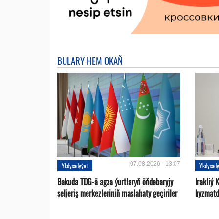
BULARY HEM OKAŇ
07.08.2026 - 13:07
Ykdysadyýet
Ykdysady
Bakuda TDG-ä agza ýurtlaryň öňdebaryjy
Irakliý 
seljeriş merkezleriniň maslahaty geçiriler
hyzmatd