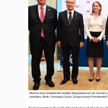
Merkezi Aziýa döwletleriniň wekiliýet Baştutanlarynyň we German y
sentýabry, Berlin, Germaniýa (Surat: Gyrgyzystanyň Prezidentiniň 