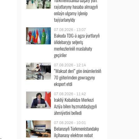
Türkmenistanda daşary ýurt
raýatlaryny hasaba almagyň
onlaýn ulgamy işlenip
taýýarlanyldy
07.08.2026 - 13:07
Bakuda TDG-ä agza ýurtlaryň
öňdebaryjy seljeriş
merkezleriniň maslahaty
geçiriler
07.08.2026 - 12:14
“Maksat deri” gön önümleriniň
70 göterimden gowragyny
eksport etdi
07.08.2026 - 11:42
Irakliý Kobahidze Merkezi
Aziýa bilen hyzmatdaşlygyň
ähmiýetini belledi
07.08.2026 - 10:01
Belarusyň Türkmenistandaky
ilçihanasy elektron nobat