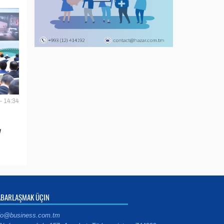
- 14:34
y
ABARLAŞMAK ÜÇIN
fo@business.com.tm