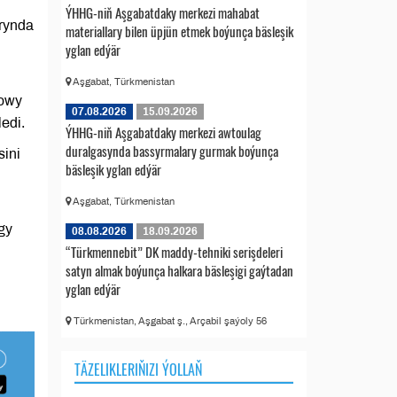
ÝHHG-niň Aşgabatdaky merkezi mahabat
arynda
materiallary bilen üpjün etmek boýunça bäsleşik
yglan edýär
Aşgabat, Türkmenistan
gowy
07.08.2026
15.09.2026
edi.
ÝHHG-niň Aşgabatdaky merkezi awtoulag
duralgasynda bassyrmalary gurmak boýunça
ini
bäsleşik yglan edýär
Aşgabat, Türkmenistan
gy
08.08.2026
18.09.2026
“Türkmennebit” DK maddy-tehniki serişdeleri
satyn almak boýunça halkara bäsleşigi gaýtadan
yglan edýär
Türkmenistan, Aşgabat ş., Arçabil şaýoly 56
TÄZELIKLERIŇIZI ÝOLLAŇ