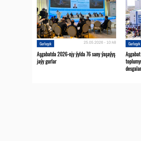
25.05.2026 - 10:48
Gurluşyk
Gurluşyk
Aşgabatda 2026-njy ýylda 76 sany ýaşaýyş
Aşgabat
jaýy gurlar
toplumy
desgalar