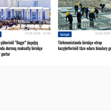
23.05.2026 - 12:09
16.05.2026 
Gurluşyk
 şäheriniň “Bagyr” ýaşaýyş
Türkmenistanda birnäçe etrap
nda durmuş maksatly birnäçe
kazyýetleriniň täze edara binalary g
 gurlar