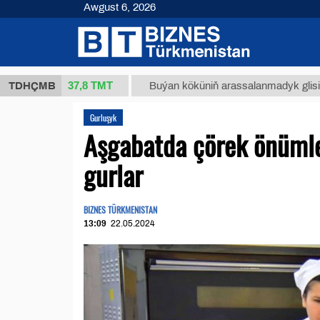
Awgust 6, 2026
37,8 ТМТ
1 (kg.)
TDHÇMB
Buýan köküniň arassalanmadyk glisirrizin tu
Gurluşyk
Aşgabatda çörek önümle
gurlar
BIZNES TÜRKMENISTAN
13:09
22.05.2024