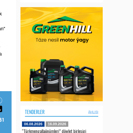
k
an”
e
a
TENDERLER
ÄHLISI
06.08.2026
16.09.2026
“Türkmengallaönümleri” döwlet birleşigi