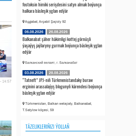
fostoksin himiki serişdesini satyn almak boýunça
halkara bäsleşik yglan edýär
Aşgabat, Arçabil Şaýoly 92
06.08.2026
26.08.2026
Balkanabat şäher häkimligi kottej görnüşli
ýaşaýyş jaýlaryny gurmak boýunça bäsleşik yglan
edýär
Балканский велаят, г. Балканабат
03.08.2026
28.08.2026
“Tatneft” JPJ-niň Türkmenistandaky buraw
- 14:57
erginini arassalaýyş blogunyň kärendesi boýunça
bäsleşik yglan edýär
Türkmenistan, Balkan welaýaty, Balkanabat,
T.Satylow köçesi, 59
TÄZELIKLERIŇIZI ÝOLLAŇ