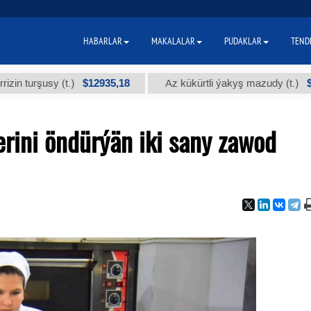
HABARLAR
MAKALALAR
PUDAKLAR
TEND
$12935,18
$300
rşusy (t.)
Az kükürtli ýakyş mazudy (t.)
rini öndürýän iki sany zawod