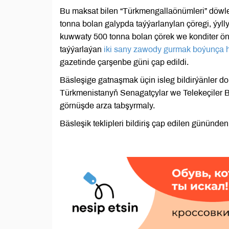
Bu maksat bilen “Türkmengallaönümleri” döwle
tonna bolan galypda taýýarlanylan çöregi, ýyll
kuwwaty 500 tonna bolan çörek we konditer ö
taýýarlaýan
iki sany zawody gurmak boýunça ha
gazetinde çarşenbe güni çap edildi.
Bäsleşige gatnaşmak üçin isleg bildirýänler do
Türkmenistanyň Senagatçylar we Telekeçiler B
görnüşde arza tabşyrmaly.
Bäsleşik teklipleri bildiriş çap edilen gününd