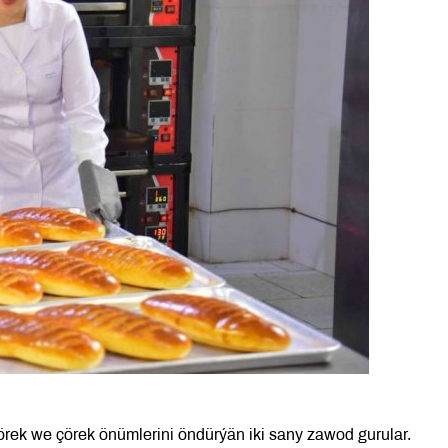
rek we çörek önümlerini öndürýän iki sany zawod gurular.