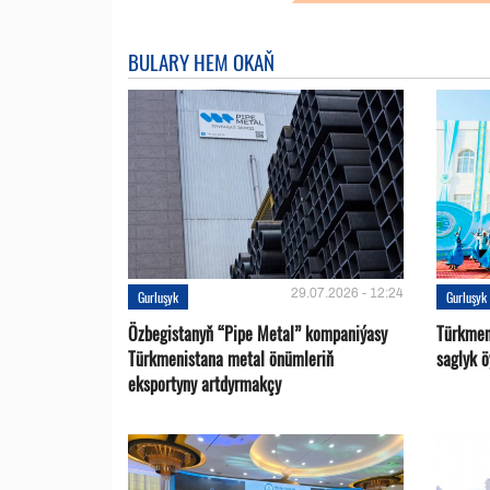
BULARY HEM OKAŇ
29.07.2026 - 12:24
Gurluşyk
Gurluşyk
Özbegistanyň “Pipe Metal” kompaniýasy
Türkmen
Türkmenistana metal önümleriň
saglyk ö
eksportyny artdyrmakçy