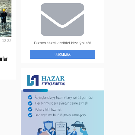
- 12:22
Biznes täzelikleriňizi bize ýollaň!
UGRATMAK
urlar