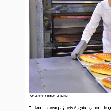
Çörek önümçiliginden bir pursat
Türkmenistanyň paýtagty Aşgabat şäherinde çö