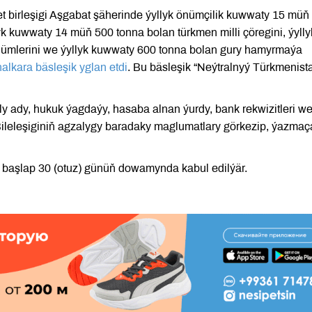
t birleşigi Aşgabat şäherinde ýyllyk önümçilik kuwwaty 15 müň
yk kuwwaty 14 müň 500 tonna bolan türkmen milli çöregini, ýylly
nümlerini we ýyllyk kuwwaty 600 tonna bolan gury hamyrmaýa
lkara bäsleşik yglan etdi
. Bu bäsleşik “Neýtralnyý Türkmenist
ly ady, hukuk ýagdaýy, hasaba alnan ýurdy, bank rekwizitleri w
ileleşiginiň agzalygy baradaky maglumatlary görkezip, ýazmaç
en başlap 30 (otuz) günüň dowamynda kabul edilýär.