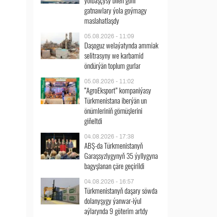
ýolbaşçysy bilen göni
gatnawlary ýola goýmagy
maslahatlaşdy
05.08.2026 - 11:09
Daşoguz welaýatynda ammiak
selitrasyny we karbamid
öndürýän toplum gurlar
05.08.2026 - 11:02
“AgroEksport” kompaniýasy
Türkmenistana iberýän un
önümleriniň görnüşlerini
giňeltdi
04.08.2026 - 17:38
ABŞ-da Türkmenistanyň
Garaşsyzlygynyň 35 ýyllygyna
bagyşlanan çäre geçirildi
04.08.2026 - 16:57
Türkmenistanyň daşary söwda
dolanyşygy ýanwar-iýul
aýlarynda 9 göterim artdy