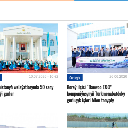
10.07.2026 - 10:42
26.06.2026 
Gurluşyk
istanyň welaýatlarynda 50 sany
Koreý ilçisi “Daewoo E&C”
ýi gurlar
kompaniýasynyň Türkmenabatdaky
gurluşyk işleri bilen tanyşdy