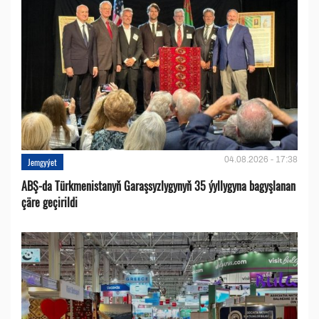
04.08.2026 - 17:38
Jemgyýet
ABŞ-da Türkmenistanyň Garaşsyzlygynyň 35 ýyllygyna bagyşlanan
çäre geçirildi