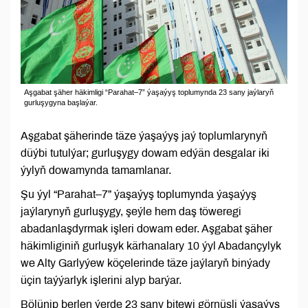
Aşgabat şäher häkimligi “Parahat–7” ýaşaýyş toplumynda 23 sany jaýlaryň
gurluşygyna başlaýar.
Aşgabat şäherinde täze ýaşaýyş jaý toplumlarynyň
düýbi tutulýar; gurluşygy dowam edýän desgalar iki
ýylyň dowamynda tamamlanar.
Şu ýyl “Parahat–7” ýaşaýyş toplumynda ýaşaýyş
jaýlarynyň gurluşygy, şeýle hem daş töweregi
abadanlaşdyrmak işleri dowam eder. Aşgabat şäher
häkimliginiň gurluşyk kärhanalary 10 ýyl Abadançylyk
we Alty Garlyýew köçelerinde täze jaýlaryň binýady
üçin taýýarlyk işlerini alyp barýar.
Bölünip berlen ýerde 23 sany bitewi görnüşli ýaşaýyş