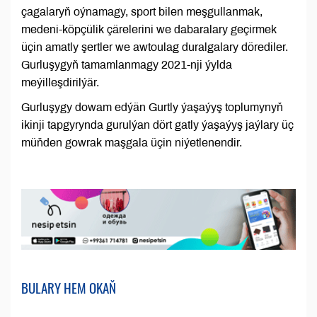
çagalaryň oýnamagy, sport bilen meşgullanmak,
medeni-köpçülik çärelerini we dabaralary geçirmek
üçin amatly şertler we awtoulag duralgalary dörediler.
Gurluşygyň tamamlanmagy 2021-nji ýylda
meýilleşdirilýär.
Gurluşygy dowam edýän Gurtly ýaşaýyş toplumynyň
ikinji tapgyrynda gurulýan dört gatly ýaşaýyş jaýlary üç
müňden gowrak maşgala üçin niýetlenendir.
BULARY HEM OKAŇ