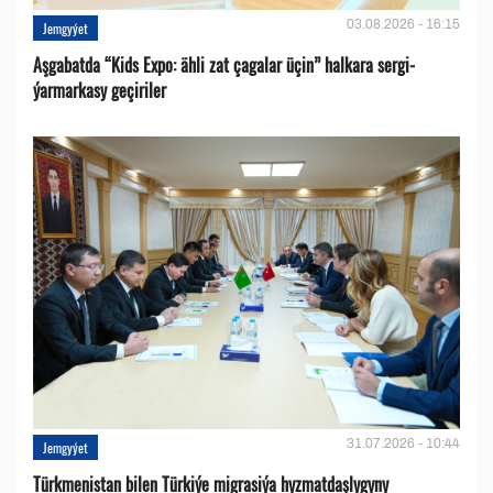
03.08.2026 - 16:15
Jemgyýet
Aşgabatda “Kids Expo: ähli zat çagalar üçin” halkara sergi-
ýarmarkasy geçiriler
31.07.2026 - 10:44
Jemgyýet
Türkmenistan bilen Türkiýe migrasiýa hyzmatdaşlygyny