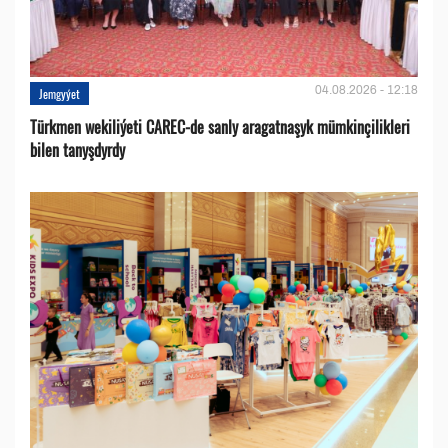
04.08.2026 - 12:18
Jemgyýet
Türkmen wekiliýeti CAREC-de sanly aragatnaşyk mümkinçilikleri
bilen tanyşdyrdy