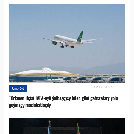
05.08.2026 - 11:11
Jemgyýet
Türkmen ilçisi JATA-nyň ýolbaşçysy bilen göni gatnawlary ýola
goýmagy maslahatlaşdy