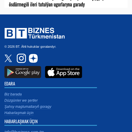
ösdürmegiň ileri tutulýan ugurlaryna garady
© 2026 BT. Ähli hukuklar goralandyr.
EDARA
Biz barada
Düzgünler we şertler
Şahsy maglumatlaryň goragy
Habarlaşmak üçin
HABARLAŞMAK ÜÇIN
info@business.com.tm