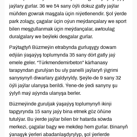
jaýlary gurlar. 36 we 54 sany öýli dokuz gatly jaýlar
müňden gowrak maşgala üçin niýetlenendir. Şol ýerde
park zolagy, çagalar üçin oýun meýdançalary we sport
bilen meşgullanmak üçin meýdançalar, awtoulag
duralgalary we beýleki desgalar gurlar.
Paýtagtyň Büzmeýin etrabynda gurluşygy dowam
edýän ýaşaýyş toplumynda 35 sany dört gatly jaý
emele geler. “Türkmendemirbeton” kärhanasy
tarapyndan gurulýan bu uly panelli jaýlaryň ýigrimi
sanysynyň diwarlary galdyryldy. Şeýle-de 9 sany 32
öýli jaýlar ulanyşa berildi. Ýene-de ýedi sanyny şu
ýylyň maý aýynda ulanyşa berler.
Büzmeýinde guruljak ýaşaýyş toplumynyň ikinji
tapgyrynda 15 sany jaýy bina etmek göz öňüne
tutulýar. Bu ýerde jaýlar bilen bir hatarda söwda
merkezi, çagalar bagy we mekdep hem gurlar. Binanyň
ýanaşyk ýerleri abadanlaşdyrylyp, şol ýerlerde