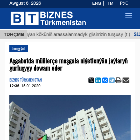
Awgust 6, 2026
ENG
TM
РУС
Toggl
navig
$12935,18
TDHÇMB
Buýan köküniň arassalanmadyk glisirrizin turşusy (t.)
Jemgyýet
Aşgabatda müňlerçe maşgala niýetlenýän jaýlaryň
gurluşygy dowam eder
BIZNES TÜRKMENISTAN
12:36
15.01.2020