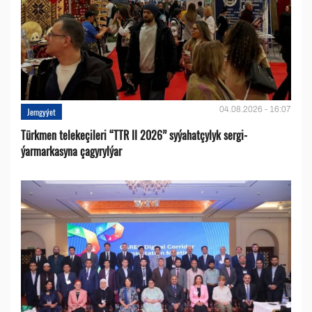
04.08.2026 - 16:07
Jemgyýet
Türkmen telekeçileri “TTR II 2026” syýahatçylyk sergi-
ýarmarkasyna çagyrylýar