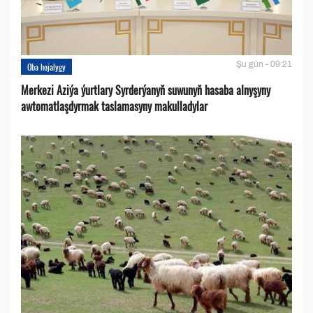
Şu gün - 09:21
Oba hojalygy
Merkezi Aziýa ýurtlary Syrderýanyň suwunyň hasaba alnyşyny
awtomatlaşdyrmak taslamasyny makulladylar