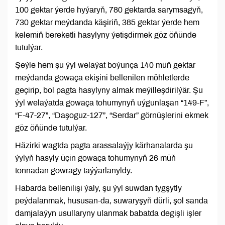
100 gektar ýerde hyýaryň, 780 gektarda sarymsagyň,
730 gektar meýdanda käşiriň, 385 gektar ýerde hem
kelemiň bereketli hasylyny ýetişdirmek göz öňünde
tutulýar.
Şeýle hem şu ýyl welaýat boýunça 140 müň gektar
meýdanda gowaça ekişini bellenilen möhletlerde
geçirip, bol pagta hasylyny almak meýilleşdirilýär. Şu
ýyl welaýatda gowaça tohumynyň uýgunlaşan “149-F”,
“F-47-27”, “Daşoguz-127”, “Serdar” görnüşlerini ekmek
göz öňünde tutulýar.
Häzirki wagtda pagta arassalaýjy kärhanalarda şu
ýylyň hasyly üçin gowaça tohumynyň 26 müň
tonnadan gowragy taýýarlanyldy.
Habarda bellenilişi ýaly, şu ýyl suwdan tygşytly
peýdalanmak, hususan-da, suwaryşyň dürli, şol sanda
damjalaýyn usullaryny ulanmak babatda degişli işler