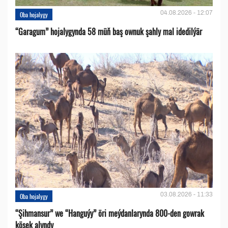
04.08.2026 - 12:07
Oba hojalygy
“Garagum” hojalygynda 58 müň baş ownuk şahly mal idedilýär
03.08.2026 - 11:33
Oba hojalygy
“Şihmansur” we “Hanguýy” öri meýdanlarynda 800-den gowrak
köşek alyndy