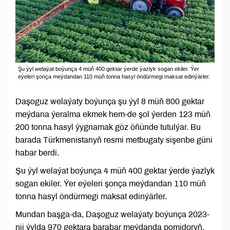
Şu ýyl welaýat boýunça 4 müň 400 gektar ýerde ýazlyk sogan ekiler. Ýer
eýeleri şonça meýdandan 110 müň tonna hasyl öndürmegi maksat edinýärler.
Daşoguz welaýaty boýunça şu ýyl 8 müň 800 gektar
meýdana ýeralma ekmek hem-de şol ýerden 123 müň
200 tonna hasyl ýygnamak göz öňünde tutulýar. Bu
barada Türkmenistanyň resmi metbugaty sişenbe güni
habar berdi.
Şu ýyl welaýat boýunça 4 müň 400 gektar ýerde ýazlyk
sogan ekiler. Ýer eýeleri şonça meýdandan 110 müň
tonna hasyl öndürmegi maksat edinýärler.
Mundan başga-da, Daşoguz welaýaty boýunça 2023-
nji ýylda 970 gektara barabar meýdanda pomidoryň,