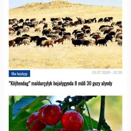
23.07.2026 - 10:35
Oba hojalygy
“Köýtendag” maldarçylyk hojalygynda 8 müň 30 guzy alyndy