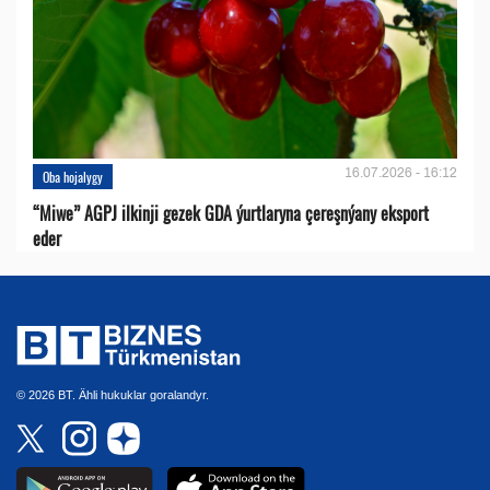
16.07.2026 - 16:12
Oba hojalygy
“Miwe” AGPJ ilkinji gezek GDA ýurtlaryna çereşnýany eksport
eder
© 2026 BT. Ähli hukuklar goralandyr.