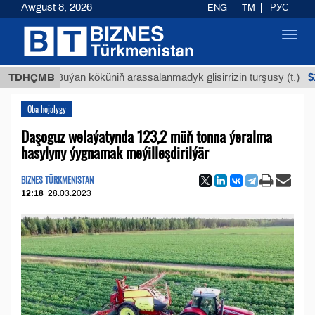
Awgust 8, 2026
ENG
TM
РУС
Toggl
navig
$12935,1
TDHÇMB
Buýan köküniň arassalanmadyk glisirrizin turşusy (t.)
Oba hojalygy
Daşoguz welaýatynda 123,2 müň tonna ýeralma
hasylyny ýygnamak meýilleşdirilýär
BIZNES TÜRKMENISTAN
12:18
28.03.2023