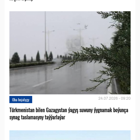
24.07.2026 - 09:20
Oba hojalygy
Türkmenistan bilen Gazagystan ýagyş suwuny ýygnamak boýunça
synag taslamasyny taýýarlaýar