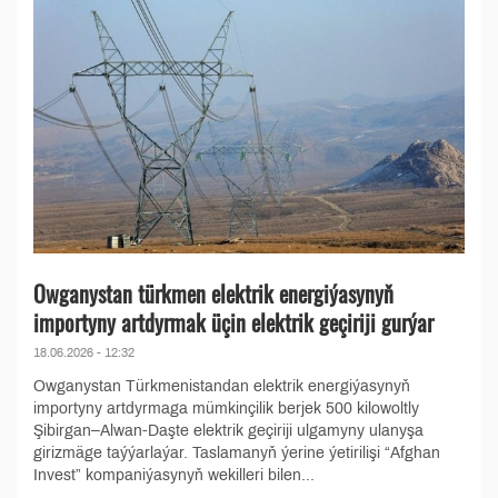
Owganystan türkmen elektrik energiýasynyň
importyny artdyrmak üçin elektrik geçiriji gurýar
18.06.2026 - 12:32
Owganystan Türkmenistandan elektrik energiýasynyň
importyny artdyrmaga mümkinçilik berjek 500 kilowoltly
Şibirgan–Alwan-Daşte elektrik geçiriji ulgamyny ulanyşa
girizmäge taýýarlaýar. Taslamanyň ýerine ýetirilişi “Afghan
Invest” kompaniýasynyň wekilleri bilen...