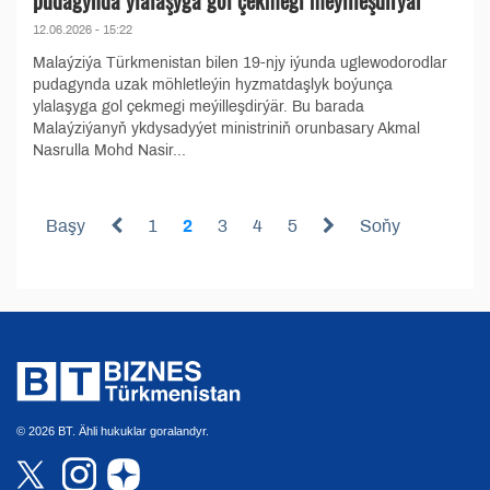
12.06.2026 - 15:22
Malaýziýa Türkmenistan bilen 19-njy iýunda uglewodorodlar
pudagynda uzak möhletleýin hyzmatdaşlyk boýunça
ylalaşyga gol çekmegi meýilleşdirýär. Bu barada
Malaýziýanyň ykdysadyýet ministriniň orunbasary Akmal
Nasrulla Mohd Nasir...
Başy
1
2
3
4
5
Soňy
© 2026 BT. Ähli hukuklar goralandyr.