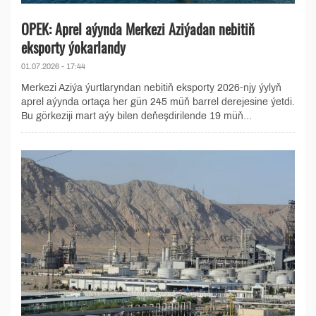
OPEK: Aprel aýynda Merkezi Aziýadan nebitiň
eksporty ýokarlandy
01.07.2026 - 17:44
Merkezi Aziýa ýurtlaryndan nebitiň eksporty 2026-njy ýylyň
aprel aýynda ortaça her gün 245 müň barrel derejesine ýetdi.
Bu görkeziji mart aýy bilen deňeşdirilende 19 müň...