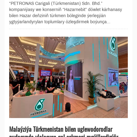
“PETRONAS Carigali (Türkmenistan) Sdn. Bhd.”
kompaniýasy we konserniň “Hazarnebit” döwlet kärhanasy
bilen Hazar deňziniň türkmen böleginde ýerleşýän
ygtyýarlandyrylan toplumlary özleşdirmek boýunça...
Malaýziýa Türkmenistan bilen uglewodorodlar
pudagynda ylalaşyga gol çekmegi meýilleşdirýär