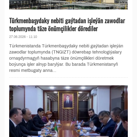
Türkmenbaşydaky nebiti gaýtadan işleýän zawodlar
toplumynda täze önümçilikler dörediler
27.06.2026 - 11:10
Türkmenistanda Türkmenbaşydaky nebiti gaýtadan işleýän
zawodlar toplumynda (TNGIZT) döwrebap tehnologiýalary
ornaşdyrmagyň hasabyna täze önümçilikleri döretmek
boýunça işler alnyp barylýar. Bu barada Türkmenistanyň
resmi metbugaty anna...