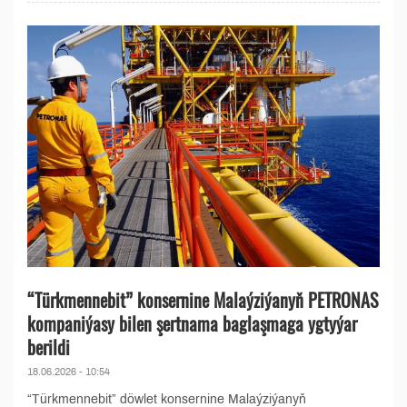
“Türkmennebit” konsernine Malaýziýanyň PETRONAS
kompaniýasy bilen şertnama baglaşmaga ygtyýar
berildi
18.06.2026 - 10:54
“Türkmennebit” döwlet konsernine Malaýziýanyň