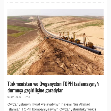
Türkmenistan we Owganystan TOPH taslamasynyň
durmuşa geçirilişine garadylar
06.07.2026 - 13:43
Owganystanyň Hyrat welaýatynyň häkimi Nur Ahmad
Islamjar, TOPH kompaniýasynyň Owganystandaky wekili