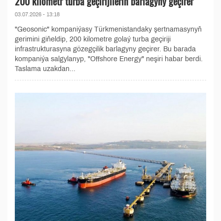
200 kilometr turba geçirijileriň barlagyny geçirer
03.07.2026 - 13:18
"Geosonic" kompaniýasy Türkmenistandaky şertnamasynyň
gerimini giňeldip, 200 kilometre golaý turba geçiriji
infrastrukturasyna gözegçilik barlagyny geçirer. Bu barada
kompaniýa salgylanyp, "Offshore Energy" neşiri habar berdi.
Taslama uzakdan...