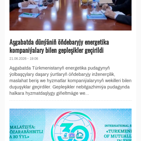
Aşgabatda dünýäniň öňdebaryjy energetika
kompaniýalary bilen gepleşikler geçirildi
21.06.2026 - 19:06
Aşgabatda Türkmenistanyň energetika pudagynyň
ýolbaşçylary daşary ýurtlaryň öňdebaryjy inženerçilik,
maslahat beriş we hyzmatlar kompaniýalarynyň wekilleri bilen
duşuşyklar geçirdiler. Gepleşikler nebitgazhimiýa pudagynda
halkara hyzmatdaşlygy giňeltmäge we...