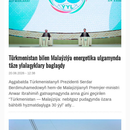
Türkmenistan bilen Malaýziýa energetika ulgamynda
täze ylalaşyklary baglaşdy
20.06.2026 - 12:38
Aşgabatda Türkmenistanyň Prezidenti Serdar
Berdimuhamedowyň hem-de Malaýziýanyň Premýer-ministri
Anwar Ibrahimiň gatnaşmagynda anna güni geçirilen
“Türkmenistan — Malaýziýa: nebitgaz pudagynda özara
bähbitli hyzmatdaşlyga 30 ýyl” atly...