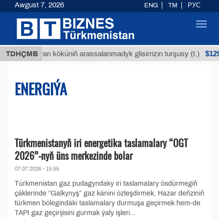
Awgust 7, 2026
ENG
TM
РУС
Toggl
navig
$12935,18
uýan köküniň arassalanmadyk glisirrizin turşusy (t.)
TDHÇMB
ENERGIÝA
Türkmenistanyň iri energetika taslamalary “OGT
2026”-nyň üns merkezinde bolar
07.07.2026 - 15:55
Türkmenistan gaz pudagyndaky iri taslamalary ösdürmegiň
çäklerinde “Galkynyş” gaz känini özleşdirmek, Hazar deňziniň
türkmen bölegindäki taslamalary durmuşa geçirmek hem-de
TAPI gaz geçirijisini gurmak ýaly işleri...