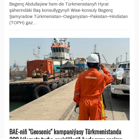
Begenç Abdullaýew hem-de Türkmenistanyň Hyrat
şäherindäki Baş konsullygynyň Wise-konsuly Begenç
Şamyradow Türkmenistan–Owganystan–Pakistan–Hindistan
(TOPH) gaz...
BAE-niň "Geosonic" kompaniýasy Türkmenistanda